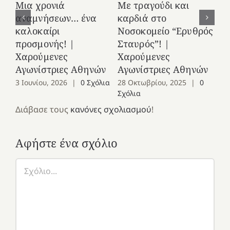
Μια χρονιά
Με τραγούδι και
στ
αναμνήσεων… ένα
καρδιά στο
Ελ
καλοκαίρι
Νοσοκομείο “Ερυθρός
Χ
προσμονής! |
Σταυρός”! |
Αγ
Χαρούμενες
Χαρούμενες
25
Αγωνίστριες Αθηνών
Αγωνίστριες Αθηνών
Co
3 Ιουνίου, 2026
|
0 Σχόλια
28 Οκτωβρίου, 2025
|
0
Σχόλια
Διάβασε τους
κανόνες σχολιασμού
!
Αφήστε ένα σχόλιο
Σχόλιο