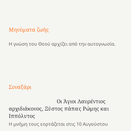
Μηνύματα ζωής
Η γνώση του Θεού αρχίζει από την αυτογνωσία.
Με
Συναξάρι
τραγούδι
Μια
και
Κατασκηνωτικές
Οι Άγιοι Λαυρέντιος
χρονιά
καρδιά
στιγμές
αρχιδιάκονος, Ξύστος πάπας Ρώμης και
αναμνήσεων…
στο
από
Ιππόλυτος
ένα
Νοσοκομείο
το
Η μνήμη τους εορτάζεται στις 10 Αυγούστου
καλοκαίρι
“Ερυθρός
Ελληνικό