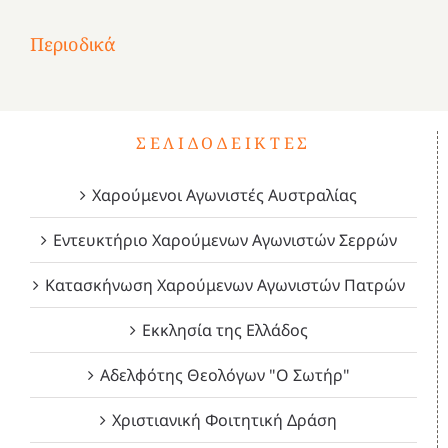
Επανάσταση
Σύμψυχοι,
Σύμψυχοι,
Σύμψυχοι,
2
του
Δεκέμβριος
Μάιος
Μάρτιος
Περιοδικά
3
1821
2023!
2023!
2023!
4
ΣΕΛΙΔΟΔΕΊΚΤΕΣ
Χαρούμενοι Αγωνιστές Αυστραλίας
Εντευκτήριο Χαρούμενων Αγωνιστών Σερρών
Κατασκήνωση Χαρούμενων Αγωνιστών Πατρών
Εκκλησία της Ελλάδος
Αδελφότης Θεολόγων "Ο Σωτήρ"
Χριστιανική Φοιτητική Δράση