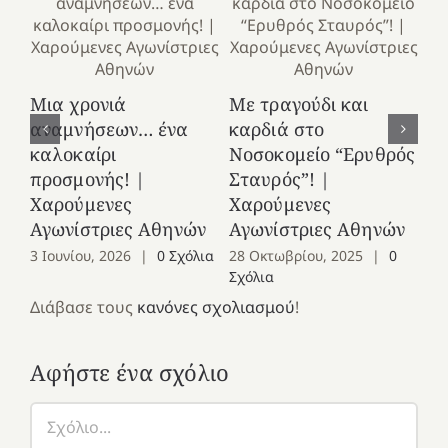
Κ
Μια χρονιά
Με τραγούδι και
στ
αναμνήσεων… ένα
καρδιά στο
Ελ
καλοκαίρι
Νοσοκομείο “Ερυθρός
Χ
προσμονής! |
Σταυρός”! |
Αγ
Χαρούμενες
Χαρούμενες
25
Αγωνίστριες Αθηνών
Αγωνίστριες Αθηνών
Co
3 Ιουνίου, 2026
|
0 Σχόλια
28 Οκτωβρίου, 2025
|
0
Σχόλια
Διάβασε τους
κανόνες σχολιασμού
!
Αφήστε ένα σχόλιο
Σχόλιο