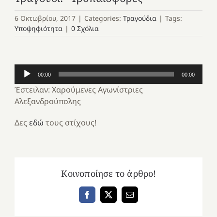
6 Οκτωβρίου, 2017
|
Categories:
Τραγούδια
|
Tags:
Υποψηφιότητα
|
0 Σχόλια
Πρόγραμμα
00:00
00:00
Αναπαραγωγής
Έστειλαν: Χαρούμενες Αγωνίστριες
Ήχου
Αλεξανδρούπολης
Δες
εδώ
τους στίχους!
Κοινοποίησε το άρθρο!
Facebook
X
Email