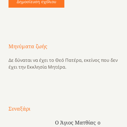
Μηνύματα ζωής
Δε δύναται να έχει το Θεό Πατέρα, εκείνος που δεν
έχει την Εκκλησία Μητέρα.
Με
τραγούδι
Συναξάρι
Μια
και
Κατασκηνωτικές
χρονιά
καρδιά
στιγμές
Ο Άγιος Ματθίας ο
αναμνήσεων…
στο
από