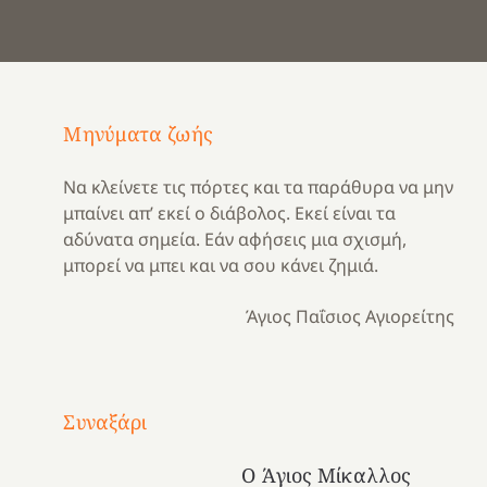
Μηνύματα ζωής
Να κλείνετε τις πόρτες και τα παράθυρα να μην
μπαίνει απ’ εκεί ο διάβολος. Εκεί είναι τα
αδύνατα σημεία. Εάν αφήσεις μια σχισμή,
μπορεί να μπει και να σου κάνει ζημιά.
Άγιος Παΐσιος Αγιορείτης
ιείστε
Με
τραγούδι
Συναξάρι
Μια
και
Κατασκηνωτικές
χρονιά
καρδιά
στιγμές
Ο Άγιος Μίκαλλος
αναμνήσεων…
στο
από