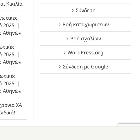
αι Κικιλία
Σύνδεση
νωτικές
Ροή καταχωρίσεων
ό 2025! |
ς Αθηνών
Ροή σχολίων
ωτικές
WordPress.org
ό 2025! |
ς Αθηνών
Σύνδεση με Google
ωτικές
ό 2025! |
ς Αθηνών
χρόνια ΧΑ
λωδικά!