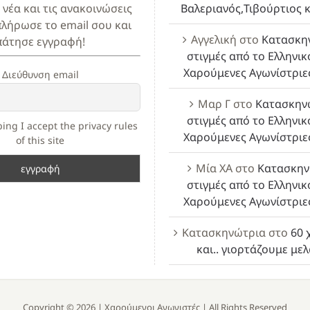
 νέα και τις ανακοινώσεις
Βαλεριανός,Τιβούρτιος κ
πλήρωσε το email σου και
Αγγελική
στο
Κατασκη
πάτησε εγγραφή!
στιγμές από το Ελληνικ
Χαρούμενες Αγωνίστριε
Διεύθυνση email
Μαρ Γ
στο
Κατασκην
στιγμές από το Ελληνικ
ing I accept the privacy rules
Χαρούμενες Αγωνίστριε
of this site
Μία ΧΑ
στο
Κατασκην
στιγμές από το Ελληνικ
Χαρούμενες Αγωνίστριε
Κατασκηνώτρια
στο
60 
και.. γιορτάζουμε με
Copyright ©
2026 |
Χαρούμενοι Αγωνιστές
| All Rights Reserved