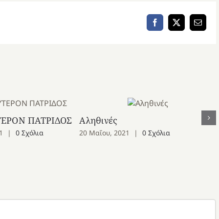
να
αυξήσετε
Facebook
X
Email
ή
να
μειώσετε
ένταση.
ΤΕΡΟΝ ΠΑΤΡΙΔΟΣ
Αληθινές
1
|
0 Σχόλια
20 Μαΐου, 2021
|
0 Σχόλια