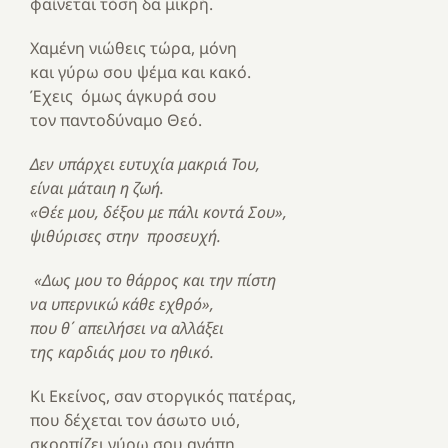
φαίνεται τόση δα μικρή.
Χαμένη νιώθεις τώρα, μόνη
και γύρω σου ψέμα και κακό.
Έχεις όμως άγκυρά σου
τον παντοδύναμο Θεό.
Δεν υπάρχει ευτυχία μακριά Του,
είναι μάταιη η ζωή.
«Θέε μου, δέξου με πάλι κοντά Σου»,
ψιθύρισες στην προσευχή.
«Δως μου το θάρρος και την πίστη
να υπερνικώ κάθε εχθρό»,
που θ΄ απειλήσει να αλλάξει
της καρδιάς μου το ηθικό.
Κι Εκείνος, σαν στοργικός πατέρας,
που δέχεται τον άσωτο υιό,
σκορπίζει γύρω σου αγάπη,