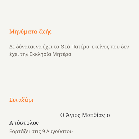
Μηνύματα ζωής
Δε δύναται να έχει το Θεό Πατέρα, εκείνος που δεν
έχει την Εκκλησία Μητέρα.
Με
τραγούδι
Συναξάρι
Μια
και
Κατασκηνωτικές
χρονιά
καρδιά
στιγμές
Ο Άγιος Ματθίας ο
αναμνήσεων…
στο
από
Απόστολος
ένα
Νοσοκομείο
το
Εορτάζει στις 9 Αυγούστου
καλοκαίρι
“Ερυθρός
Ελληνικό