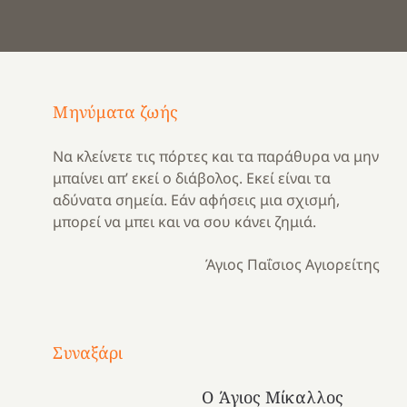
Μηνύματα ζωής
Να κλείνετε τις πόρτες και τα παράθυρα να μην
μπαίνει απ’ εκεί ο διάβολος. Εκεί είναι τα
αδύνατα σημεία. Εάν αφήσεις μια σχισμή,
μπορεί να μπει και να σου κάνει ζημιά.
Άγιος Παΐσιος Αγιορείτης
Με
τραγούδι
Συναξάρι
Μια
και
Κατασκηνωτικές
χρονιά
καρδιά
στιγμές
Ο Άγιος Μίκαλλος
αναμνήσεων…
στο
από