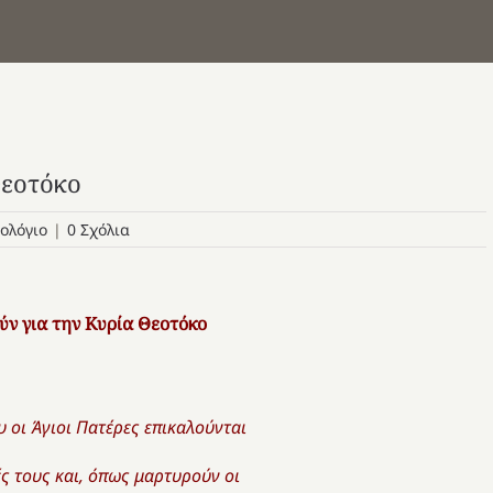
Θεοτόκο
ολόγιο
|
0 Σχόλια
ύν για την Κυρία Θεοτόκο
υ οι Άγιοι Πατέρες επικαλούνται
ές
τους και, όπως μαρτυρούν ο
ι