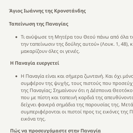
Άγιος Ιωάννης της Κρονστάνδης
Ταπείνωση τ
η
ς Παναγίας
Τι ανύψωσε τη Μητέρα του Θεού πάνω από όλα τα
την ταπείνωσιν της δούλης αυτού» (Λουκ. 1, 48), 
μακαρίζουν όλες οι γενιές.
Η
Παναγία ε
υ
εργετε
ί
Η Παναγία είναι και σήμερα ζωντανή. Και όχι μόνο 
συμφέρον της ψυχής, τους πιστούς που προσεύχον
της Παναγίας; Σημαίνουν ότι η Δέσποινα Θεοτόκο
που με πίστη και ταπεινή καρδιά της απευθύνοντα
δείχνει φανερά σημάδια της παρουσίας της. Μετά
συμπεριφέρονται οι πιστοί προς τις εικόνες της 
εικόνα της.
Π
ώ
ς ν
α
προσευχόμαστε στ
η
ν Παναγία