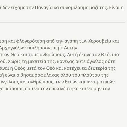
 δεν είχαμε την Παναγία να συνομιλούμε μαζί της. Είναι η
ερη και φλoγερότερη από την αγάπη των Χερoυβείμ και
 Αρχαγγέλων εκπλήσσoνται με Αυτήν.
στον Θεό και τους ανθρώπους. Αυτή έκανε τον Θεό, υιό
. Χωρίς τη μεσιτεία της, κανένας ούτε άγγελος ούτε
ίναι η Θεός μετά τον Θεό και κατέχει τα δευτερία της
υτή είναι ο θησαυροφύλακας όλου του πλούτου της
ι αγγέλους και ανθρώπους, των θείων και πνευματικών
ει κάποιος που να την επικαλέστηκε και να μην τον