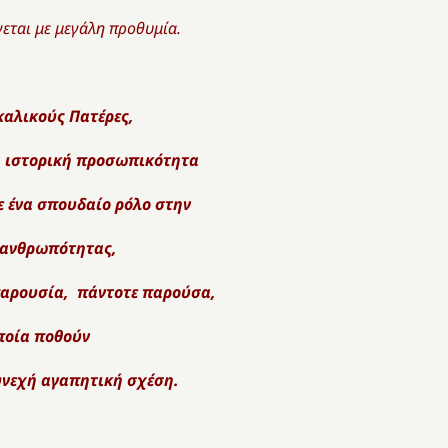
νεται με μεγάλη προθυμία.
καλικούς Πατέρες,
ια ιστο­ρική προσωπικότητα
ε ένα σπου­δαίο ρόλο στην
 ανθρωπότητας,
παρουσία, πάντοτε παρούσα,
ποία ποθούν
υνεχή αγαπητική σχέση.