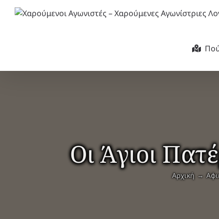
Μετάβαση
στο
περιεχόμενο
Πού
Οι Άγιοι Πατ
Αρχική
Αφι