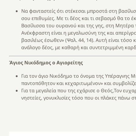
Να φανταστείς ότι στέκεσαι μπροστά στη βασίλισ
σου επιθυμίες. Με τι δέος και τι σεβασμό θα το 
Βασίλισσα του ουρανού και της γης, στη Μητέρα το
Ανέκφραστη είναι η μεγαλωσύνη της και απερίγρα
βασιλέως έσωθεν» (Ψαλ. 44, 14). Αυτή είναι τόσο
ανάλογο δέος, με καθαρή και συντετριμμένη καρδ
Άγιος Νικόδημος
ο Αγιορείτης
Για τον άγιο Νικόδημο το όνομα της Υπέραγνης Μ
παντοπόθητον και κεχαριτωμένον» και συμβολίζει
Για τα μεγαλεία που της εχάρισε ο Θεός,Τον ευχ
νηστείες, γονυκλισίες τόσο που οι πλάκες πάνω σ