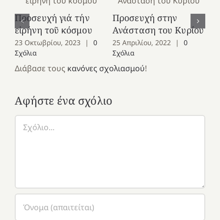
Προσευχή γιά τήν
Προσευχή στην
Πρ
εἰρήνη τοῦ κόσμου
Ανάσταση του Κυρίου
έτ
23 Οκτωβρίου, 2023
|
0
25 Απριλίου, 2022
|
0
1 
Σχόλια
Σχόλια
Σχ
Διάβασε τους
κανόνες σχολιασμού
!
Αφήστε ένα σχόλιο
Σχόλιο