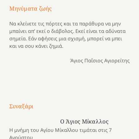
Μηνύματα ζωής
Να κλείνετε τις πόρτες και τα παράθυρα να μην
μπαίνει απ’ εκεί ο διάβολος. Εκεί είναι τα αδύνατα
σημεία. Εάν αφήσεις μια σχισμή, μπορεί να μπει
και να σου κάνει ζημιά.
Άγιος Παΐσιος Αγιορείτης
Με
τραγούδι
Συναξάρι
Μια
και
Κατασκηνωτικές
χρονιά
καρδιά
στιγμές
Ο Άγιος Μίκαλλος
αναμνήσεων…
στο
από
Η μνήμη του Αγίου Μίκαλλου τιμάται στις 7
ένα
Νοσοκομείο
το
Αγούστου