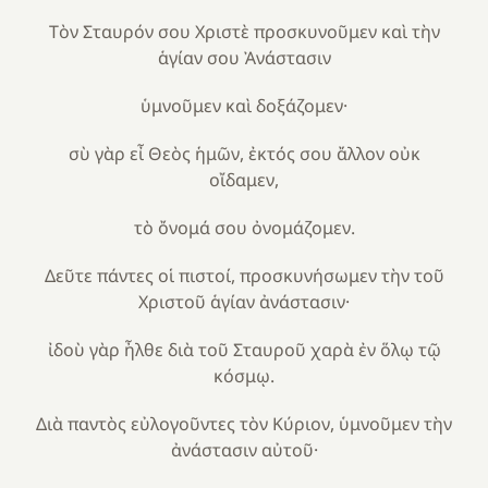
Τὸν Σταυρόν σου Χριστὲ προσκυνοῦμεν καὶ τὴν
ἁγίαν σου Ἀνάστασιν
ὑμνοῦμεν καὶ δοξάζομεν·
σὺ γὰρ εἶ Θεὸς ἡμῶν, ἐκτός σου ἄλλον οὐκ
οἴδαμεν,
τὸ ὄνομά σου ὀνομάζομεν.
Δεῦτε πάντες οἱ πιστοί, προσκυνήσωμεν τὴν τοῦ
Χριστοῦ ἁγίαν ἀνάστασιν·
ἰδοὺ γὰρ ἦλθε διὰ τοῦ Σταυροῦ χαρὰ ἐν ὅλῳ τῷ
κόσμῳ.
Διὰ παντὸς εὐλογοῦντες τὸν Κύριον, ὑμνοῦμεν τὴν
ἀνάστασιν αὐτοῦ·