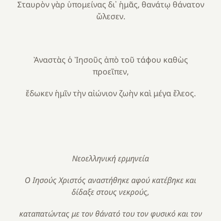
Σταυρὸν γὰρ ὑπομείνας δι᾿ ἡμᾶς, θανάτῳ θάνατον
ὤλεσεν.
Ἀναστὰς ὁ Ἰησοῦς ἀπὸ τοῦ τάφου καθὼς
προεῖπεν,
ἔδωκεν ἡμῖν τὴν αἰώνιον ζωὴν καὶ μέγα ἔλεος.
Nεοελληνική ερμηνεία
Ο Ιησούς Χριστός αναστήθηκε αφού κατέβηκε και
δίδαξε στους νεκρούς,
καταπατώντας με τον θάνατό του τον φυσικό και τον