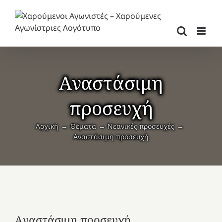
Μετάβαση
στο
περιεχόμενο
Aναστάσιμη
προσευχή
Αρχική
Θέματα
Νεανικές προσευχές
Aναστάσιμη προσευχή
Aναστάσιμη προσευχή