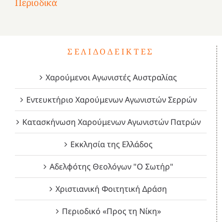
Περιοδικά
3
1821
2023!
2023!
2023!
4
ΣΕΛΙΔΟΔΕΊΚΤΕΣ
Χαρούμενοι Αγωνιστές Αυστραλίας
Εντευκτήριο Χαρούμενων Αγωνιστών Σερρών
Κατασκήνωση Χαρούμενων Αγωνιστών Πατρών
Εκκλησία της Ελλάδος
Αδελφότης Θεολόγων "Ο Σωτήρ"
Χριστιανική Φοιτητική Δράση
Περιοδικό «Προς τη Νίκη»