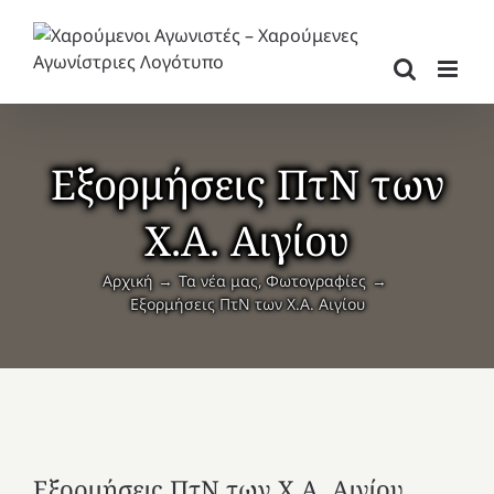
Μετάβαση
στο
περιεχόμενο
Εξορμήσεις ΠτΝ των
Χ.Α. Αιγίου
Αρχική
Τα νέα μας
Φωτογραφίες
Εξορμήσεις ΠτΝ των Χ.Α. Αιγίου
Εξορμήσεις ΠτΝ των Χ.Α. Αιγίου