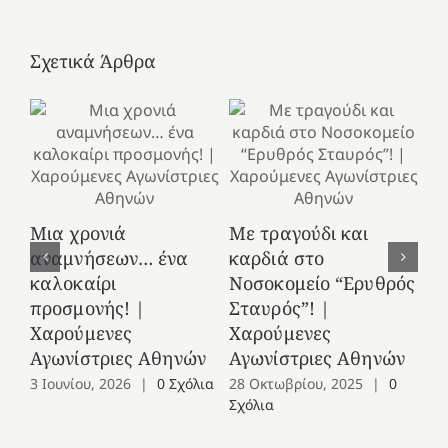
Σχετικά Άρθρα
Κ
Μια χρονιά
Με τραγούδι και
στ
αναμνήσεων… ένα
καρδιά στο
Ελ
καλοκαίρι
Νοσοκομείο “Ερυθρός
Χ
προσμονής! |
Σταυρός”! |
Αγ
Χαρούμενες
Χαρούμενες
25
Αγωνίστριες Αθηνών
Αγωνίστριες Αθηνών
Co
3 Ιουνίου, 2026
|
0 Σχόλια
28 Οκτωβρίου, 2025
|
0
Σχόλια