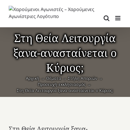
Μετάβαση
στο
περιεχόμενο
Στη Θεία Λειτουργία
ξανα-ανασταίνεται ο
Κύριος;
Αρχική
Θέματα
Στήλη Αποριών
Προσευχή-εκκλησιασμός
Στη Θεία Λειτουργία ξανα-ανασταίνεται ο Κύριος;
Στη Θεία Λειτουργία ξανα-