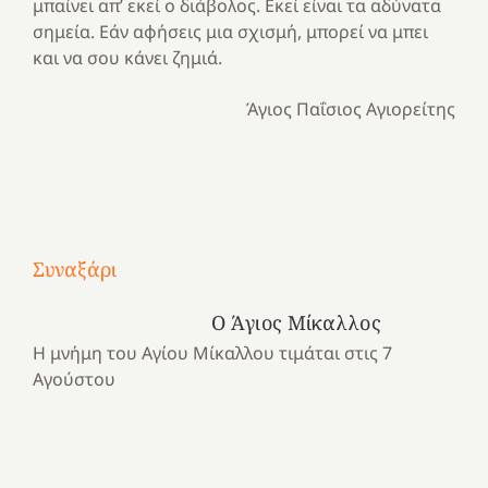
μπαίνει απ’ εκεί ο διάβολος. Εκεί είναι τα αδύνατα
σημεία. Εάν αφήσεις μια σχισμή, μπορεί να μπει
και να σου κάνει ζημιά.
Άγιος Παΐσιος Αγιορείτης
Με
τραγούδι
Συναξάρι
Μια
και
Κατασκηνωτικές
χρονιά
καρδιά
στιγμές
Ο Άγιος Μίκαλλος
αναμνήσεων…
στο
από
Η μνήμη του Αγίου Μίκαλλου τιμάται στις 7
ένα
Νοσοκομείο
το
Αγούστου
καλοκαίρι
“Ερυθρός
Ελληνικό
προσμονής!
Σταυρός”!
2025!
|
|
|
1
Χαρούμενες
Χαρούμενες
Χαρούμενες
«50
2