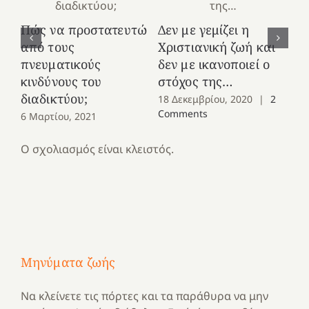
Πώς να προστατευτώ
Δεν με γεμίζει η
Τα
από τους
Χριστιανική ζωή και
πε
πνευματικούς
δεν με ικανοποιεί ο
γε
κινδύνους του
στόχος της…
στ
διαδικτύου;
18 Δεκεμβρίου, 2020
|
2
12
Comments
6 Μαρτίου, 2021
Ο σχολιασμός είναι κλειστός.
Μηνύματα ζωής
Να κλείνετε τις πόρτες και τα παράθυρα να μην