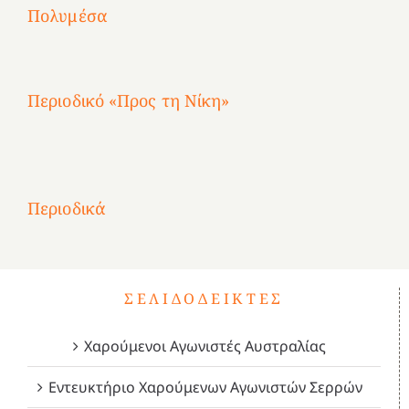
Αγωνίστριες
Αγωνίστριες
Αγωνίστριες
χρόνια
Πολυμέσα
3
Αθηνών
Αθηνών
Αθηνών
καρτερούμεν»
4
Περιοδικό «Προς τη Νίκη»
Αφιέρωμα
στην
1
Επανάσταση
Σύμψυχοι,
Σύμψυχοι,
Σύμψυχοι,
2
του
Δεκέμβριος
Μάιος
Μάρτιος
Περιοδικά
3
1821
2023!
2023!
2023!
4
ΣΕΛΙΔΟΔΕΊΚΤΕΣ
Χαρούμενοι Αγωνιστές Αυστραλίας
Εντευκτήριο Χαρούμενων Αγωνιστών Σερρών