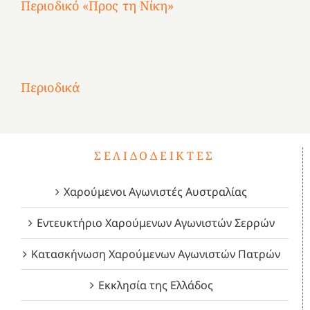
Περιοδικό «Προς τη Νίκη»
Αφιέρωμα
στην
1
Επανάσταση
Σύμψυχοι,
Σύμψυχοι,
Σύμψυχοι,
2
του
Δεκέμβριος
Μάιος
Μάρτιος
Περιοδικά
3
1821
2023!
2023!
2023!
4
ΣΕΛΙΔΟΔΕΊΚΤΕΣ
Χαρούμενοι Αγωνιστές Αυστραλίας
Εντευκτήριο Χαρούμενων Αγωνιστών Σερρών
Κατασκήνωση Χαρούμενων Αγωνιστών Πατρών
Εκκλησία της Ελλάδος