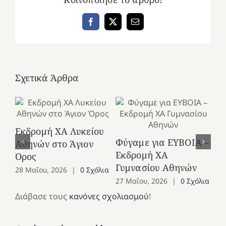
Facebook
X
Email
Σχετικά Άρθρα
Εκδρομή ΧΑ Λυκείου
Ε
Φύγαμε για ΕΥΒΟΙΑ –
Αθηνών στο Άγιον
Χε
Εκδρομή ΧΑ
Όρος
27
Γυμνασίου Αθηνών
28 Μαΐου, 2026
|
0 Σχόλια
27 Μαΐου, 2026
|
0 Σχόλια
Διάβασε τους
κανόνες σχολιασμού
!