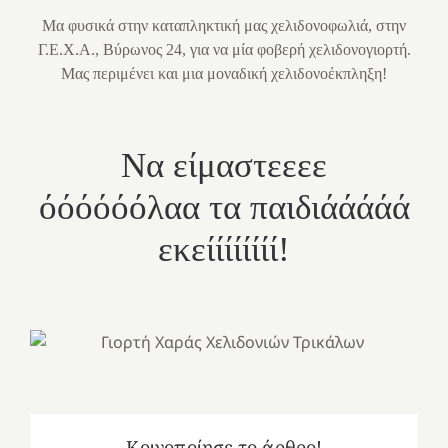
Μα φυσικά στην καταπληκτική μας χελιδονοφωλιά, στην
Γ.Ε.Χ.Α., Βύρωνος 24, για να μία φοβερή χελιδονογιορτή.
Μας περιμένει και μια μοναδική χελιδονοέκπληξη!
Να είμαστεεεε
όόόόόόλαα τα παιδιάάάάά
εκείίίίίίίί!
Κοινοποίησε το άρθρο!