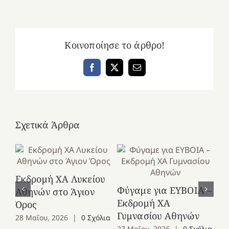
Κοινοποίησε το άρθρο!
Facebook
X
Email
Σχετικά Άρθρα
Εκδρομή ΧΑ Λυκείου
Ε
Φύγαμε για ΕΥΒΟΙΑ –
Αθηνών στο Άγιον
Χε
Εκδρομή ΧΑ
Όρος
27
Γυμνασίου Αθηνών
28 Μαΐου, 2026
|
0 Σχόλια
27 Μαΐου, 2026
|
0 Σχόλια