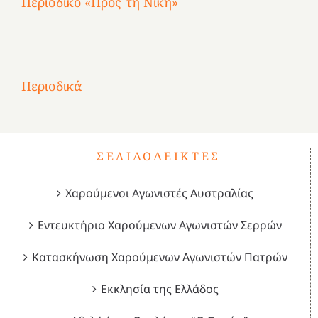
Περιοδικό «Προς τη Νίκη»
Αφιέρωμα
στην
1
Επανάσταση
Σύμψυχοι,
Σύμψυχοι,
Σύμψυχοι,
2
του
Δεκέμβριος
Μάιος
Μάρτιος
Περιοδικά
3
1821
2023!
2023!
2023!
4
ΣΕΛΙΔΟΔΕΊΚΤΕΣ
Χαρούμενοι Αγωνιστές Αυστραλίας
Εντευκτήριο Χαρούμενων Αγωνιστών Σερρών
Κατασκήνωση Χαρούμενων Αγωνιστών Πατρών
Εκκλησία της Ελλάδος