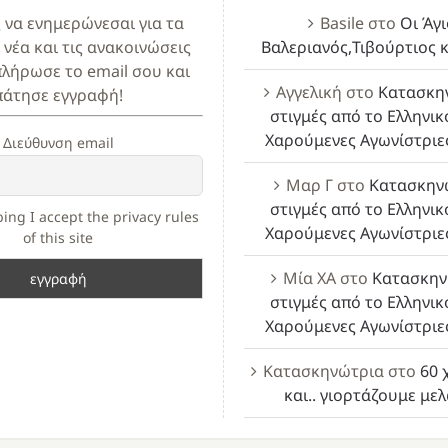
ς να ενημερώνεσαι για τα
Basile
στο
Οι Άγι
 νέα και τις ανακοινώσεις
Βαλεριανός,Τιβούρτιος κ
πλήρωσε το email σου και
Αγγελική
στο
Κατασκη
πάτησε εγγραφή!
στιγμές από το Ελληνικ
Χαρούμενες Αγωνίστριε
Διεύθυνση email
Μαρ Γ
στο
Κατασκην
στιγμές από το Ελληνικ
ing I accept the privacy rules
Χαρούμενες Αγωνίστριε
of this site
Μία ΧΑ
στο
Κατασκην
στιγμές από το Ελληνικ
Χαρούμενες Αγωνίστριε
Κατασκηνώτρια
στο
60 
και.. γιορτάζουμε με