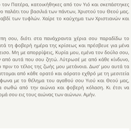
 τον Πατέρα, κατοικήθηκες από τον Υιό και σκεπάστηκες
ο παλάτι του βασιλιά των πάντων, Χριστού του Θεού μας.
αβδί των τυφλών. Χαίρε το καύχημα των Χριστιανών και
πη σου, διότι στα πανάχραντα χέρια σου παραδίδω το
ατά τη φοβερή ημέρα της κρίσεως και πρέσβευε για μένα
ισο. Μη με απορρίψεις, Κυρία μου, εμένα τον δούλο σου,
ν από αυτά που σου ζητώ. Λύτρωσέ με από κάθε κίνδυνο,
 πριν το τέλος της ζωής μου μετάνοια. Δωσ’ μου αυτά τα
άττομαι από κάθε ορατό και αόρατο εχθρό με τη μεσιτεία
μφωνα με το θέλημα του αγαθού σου Υιού και Θεού μας,
 σωθώ από την αιώνια και φοβερή κόλαση. Κι έτσι να
μά σου εις τους αιώνας των αιώνων. Αμήν.