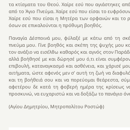
τα κτίσματα του Θεού. Χαίρε εσύ που αγιάστηκες από
από το Άγιο Πνεύμα. Χαίρε εσύ που είσαι το ευφρόσυν
Χαίρε εσύ που είσαι η Μητέρα των ορφανών και το ρ
όσων σε επικαλούνται η πρόθυμη βοηθός.
Παναγία Δέσποινά μου, φύλαξέ με κάτω από τη σκέ
πνεύμα μου. Γίνε βοηθός και σκέπη της ψυχής μου κ
τον ανάξιο να εισέλθω καθαρός και αγνός στον Παράδε
αλλά βοήθησέ με και δώρησέ μου ό,τι είναι συμφέρο
επιβουλή, καταναγκασμό και ασθένεια, και χάρισέ μου
αιτήματα, ώστε αφενός μεν σ’ αυτή τη ζωή να διαφυλ
και τη βοήθειά σου και να πορεύομαι θεάρεστα, σύ
αφετέρου δε κατά τη φοβερή ημέρα της κρίσεως να
προσκυνώ, να ευχαριστώ και να δοξάζω το πανάγιο όνο
(Αγίου Δημητρίου, Μητροπολίτου Ροστώφ)