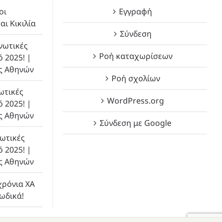
οι
Εγγραφή
αι Κικιλία
Σύνδεση
νωτικές
Ροή καταχωρίσεων
ό 2025! |
ς Αθηνών
Ροή σχολίων
ωτικές
WordPress.org
ό 2025! |
ς Αθηνών
Σύνδεση με Google
ωτικές
ό 2025! |
ς Αθηνών
χρόνια ΧΑ
λωδικά!