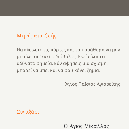
Μηνύματα ζωής
Να κλείνετε τις πόρτες και τα παράθυρα να μην
μπαίνει απ’ εκεί ο διάβολος. Εκεί είναι τα
αδύνατα σημεία. Εάν αφήσεις μια σχισμή,
μπορεί να μπει και να σου κάνει ζημιά.
Άγιος Παΐσιος Αγιορείτης
Με
τραγούδι
Συναξάρι
Μια
και
Κατασκηνωτικές
χρονιά
καρδιά
στιγμές
Ο Άγιος Μίκαλλος
αναμνήσεων…
στο
από