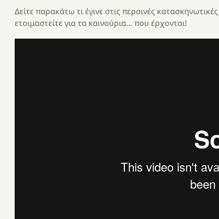
Δείτε παρακάτω τι έγινε στις περσινές κατασκηνωτικ
ετοιμαστείτε για τα καινούρια… που έρχονται!