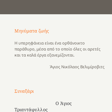
Μηνύματα ζωής
Η υπερηφάνεια είναι ένα ορθάνοικτο
παράθυρο, μέσα από το οποίο όλες οι αρετές
και τα καλά έργα εξανεμίζονται.
Άγιος Νικόλαος Βελιμίροβιτς
Με
τραγούδι
Συναξάρι
Μια
και
Κατασκηνωτικές
χρονιά
καρδιά
στιγμές
Ο Άγιος
αναμνήσεων…
στο
από
Τριαντάφυλλος
ένα
Νοσοκομείο
το