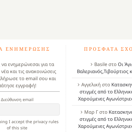
ΤΑ ΕΝΗΜΈΡΩΣΗΣ
ΠΡΌΣΦΑΤΑ ΣΧ
ς να ενημερώνεσαι για τα
Basile
στο
Οι Άγι
 νέα και τις ανακοινώσεις
Βαλεριανός,Τιβούρτιος κ
πλήρωσε το email σου και
Αγγελική
στο
Κατασκη
πάτησε εγγραφή!
στιγμές από το Ελληνικ
Χαρούμενες Αγωνίστριε
Διεύθυνση email
Μαρ Γ
στο
Κατασκην
στιγμές από το Ελληνικ
ing I accept the privacy rules
Χαρούμενες Αγωνίστριε
of this site