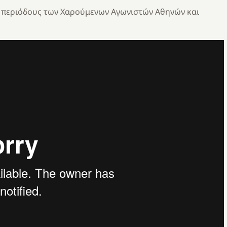
ές περιόδους των Χαρούμενων Αγωνιστών Αθηνών και