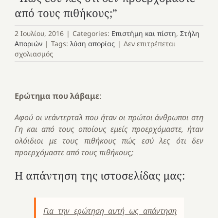
από τους πιθήκους;”
2 Ιουλίου, 2016
|
Categories:
Επιστήμη και πίστη
,
Στήλη
Αποριών
|
Tags:
λύση απορίας
|
Δεν επιτρέπεται
στο
σχολιασμός
“Πώς
εσύ
λες
ότι
Ερώτημα που λάβαμε
:
δεν
προερχόμαστε
Αφού οι νεάντερταλ που ήταν οι πρώτοι άνθρωποι στη
από
Γη και από τους οποίους εμείς προερχόμαστε, ήταν
τους
ολόιδιοι με τους πιθήκους πώς εσύ λες ότι δεν
πιθήκους;”
προερχόμαστε από τους πιθήκους;
Η απάντηση της ιστοσελίδας μας:
Για την ερώτηση αυτή ως απάντηση