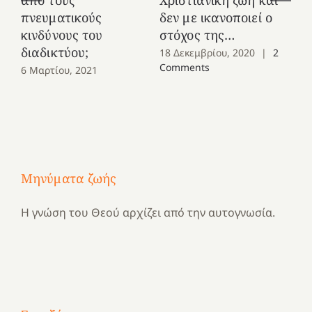
πνευματικούς
δεν με ικανοποιεί ο
γε
κινδύνους του
στόχος της…
στ
διαδικτύου;
18 Δεκεμβρίου, 2020
|
2
12
Comments
6 Μαρτίου, 2021
Μηνύματα ζωής
Η γνώση του Θεού αρχίζει από την αυτογνωσία.
Με