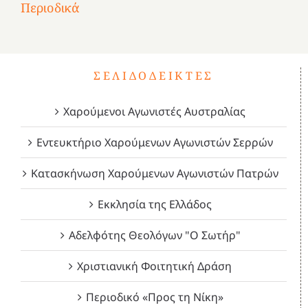
του
Δεκέμβριος
Μάιος
Μάρτιος
Περιοδικά
3
1821
2023!
2023!
2023!
4
ΣΕΛΙΔΟΔΕΊΚΤΕΣ
Χαρούμενοι Αγωνιστές Αυστραλίας
Εντευκτήριο Χαρούμενων Αγωνιστών Σερρών
Κατασκήνωση Χαρούμενων Αγωνιστών Πατρών
Εκκλησία της Ελλάδος
Αδελφότης Θεολόγων "Ο Σωτήρ"
Χριστιανική Φοιτητική Δράση
Περιοδικό «Προς τη Νίκη»