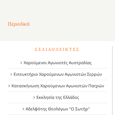
Αφιέρωμα
στην
1
Επανάσταση
Σύμψυχοι,
Σύμψυχοι,
Σύμψυχοι,
2
του
Δεκέμβριος
Μάιος
Μάρτιος
Περιοδικά
3
1821
2023!
2023!
2023!
4
ΣΕΛΙΔΟΔΕΊΚΤΕΣ
Χαρούμενοι Αγωνιστές Αυστραλίας
Εντευκτήριο Χαρούμενων Αγωνιστών Σερρών
Κατασκήνωση Χαρούμενων Αγωνιστών Πατρών
Εκκλησία της Ελλάδος
Αδελφότης Θεολόγων "Ο Σωτήρ"