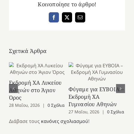
Κοινοποίησε το άρθρο!
Facebook
X
Email
Σχετικά Άρθρα
Εκδρομή ΧΑ Λυκείου
Ε
Φύγαμε για ΕΥΒΟΙΑ –
Αθηνών στο Άγιον
Χε
Εκδρομή ΧΑ
Όρος
27
Γυμνασίου Αθηνών
28 Μαΐου, 2026
|
0 Σχόλια
27 Μαΐου, 2026
|
0 Σχόλια
Διάβασε τους
κανόνες σχολιασμού
!