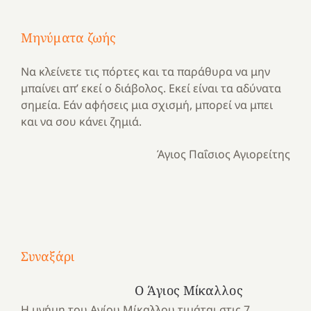
Μηνύματα ζωής
Να κλείνετε τις πόρτες και τα παράθυρα να μην
μπαίνει απ’ εκεί ο διάβολος. Εκεί είναι τα αδύνατα
σημεία. Εάν αφήσεις μια σχισμή, μπορεί να μπει
και να σου κάνει ζημιά.
Άγιος Παΐσιος Αγιορείτης
Με
τραγούδι
Συναξάρι
Μια
και
Κατασκηνωτικές
χρονιά
καρδιά
στιγμές
Ο Άγιος Μίκαλλος
αναμνήσεων…
στο
από
Η μνήμη του Αγίου Μίκαλλου τιμάται στις 7