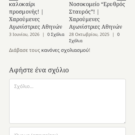
καλοκαίρι
Νοσοκομείο “Ερυθρός
Χ
προσμονής! |
Σταυρός”! |
Αγ
Χαρούμενες
Χαρούμενες
25
Αγωνίστριες Αθηνών
Αγωνίστριες Αθηνών
Co
3 Ιουνίου, 2026
|
0 Σχόλια
28 Οκτωβρίου, 2025
|
0
Σχόλια
Διάβασε τους
κανόνες σχολιασμού
!
Αφήστε ένα σχόλιο
Σχόλιο