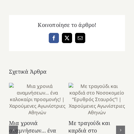
Κοινοποίησε το άρθρο!
Facebook
X
Email
Σχετικά Άρθρα
Κ
Μια χρονιά
Με τραγούδι και
στ
αναμνήσεων… ένα
καρδιά στο
Ελ