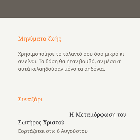
Μηνύματα ζωής
Χρησιμοποίησε το τάλαντό σου όσο μικρό κι
αν είναι. Τα δάση θα ήταν βουβά, αν μέσα σ’
αυτά κελαηδούσαν μόνο τα αηδόνια.
Με
τραγούδι
Συναξάρι
Μια
και
Κατασκηνωτικές
χρονιά
καρδιά
στιγμές
Η Μεταμόρφωση του
αναμνήσεων…
στο
από
Σωτήρος Χριστού
ένα
Νοσοκομείο
το
Εορτάζεται στις 6 Αυγούστου
καλοκαίρι
“Ερυθρός
Ελληνικό