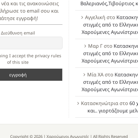
 νέα και τις ανακοινώσεις
Βαλεριανός,Τιβούρτιος κ
πλήρωσε το email σου και
Αγγελική
στο
Κατασκη
πάτησε εγγραφή!
στιγμές από το Ελληνικ
Χαρούμενες Αγωνίστριε
Διεύθυνση email
Μαρ Γ
στο
Κατασκην
στιγμές από το Ελληνικ
ing I accept the privacy rules
Χαρούμενες Αγωνίστριε
of this site
Μία ΧΑ
στο
Κατασκην
στιγμές από το Ελληνικ
Χαρούμενες Αγωνίστριε
Κατασκηνώτρια
στο
60 
και.. γιορτάζουμε με
Copyright ©
2026 |
Χαρούμενοι Αγωνιστές
| All Rights Reserved