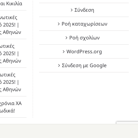
αι Κικιλία
Σύνδεση
νωτικές
Ροή καταχωρίσεων
ό 2025! |
ς Αθηνών
Ροή σχολίων
ωτικές
WordPress.org
ό 2025! |
ς Αθηνών
Σύνδεση με Google
ωτικές
ό 2025! |
ς Αθηνών
χρόνια ΧΑ
λωδικά!