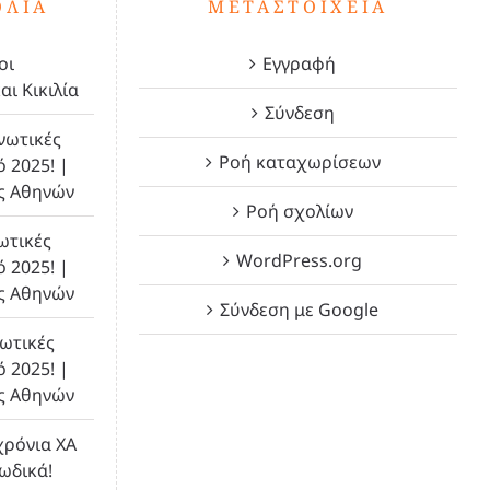
ΌΛΙΑ
ΜΕΤΑΣΤΟΙΧΕΊΑ
οι
Εγγραφή
αι Κικιλία
Σύνδεση
νωτικές
Ροή καταχωρίσεων
ό 2025! |
ς Αθηνών
Ροή σχολίων
ωτικές
WordPress.org
ό 2025! |
ς Αθηνών
Σύνδεση με Google
ωτικές
ό 2025! |
ς Αθηνών
χρόνια ΧΑ
λωδικά!