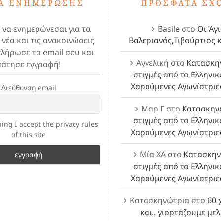
ΤΑ ΕΝΗΜΈΡΩΣΗΣ
ΠΡΌΣΦΑΤΑ ΣΧ
ς να ενημερώνεσαι για τα
Basile
στο
Οι Άγι
 νέα και τις ανακοινώσεις
Βαλεριανός,Τιβούρτιος κ
πλήρωσε το email σου και
Αγγελική
στο
Κατασκη
πάτησε εγγραφή!
στιγμές από το Ελληνικ
Χαρούμενες Αγωνίστριε
Διεύθυνση email
Μαρ Γ
στο
Κατασκην
στιγμές από το Ελληνικ
ing I accept the privacy rules
Χαρούμενες Αγωνίστριε
of this site
Μία ΧΑ
στο
Κατασκην
στιγμές από το Ελληνικ
Χαρούμενες Αγωνίστριε
Κατασκηνώτρια
στο
60 
και.. γιορτάζουμε με