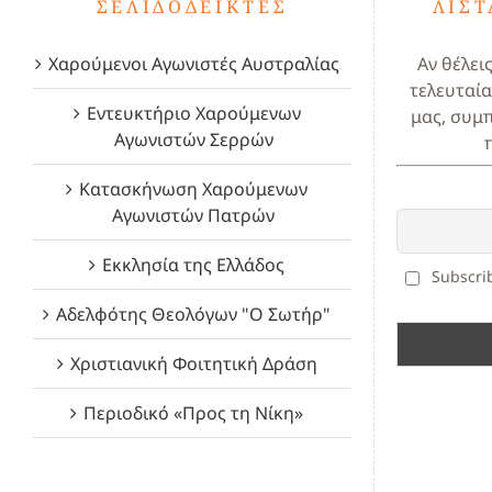
ΣΕΛΙΔΟΔΕΊΚΤΕΣ
ΛΊΣ
Χαρούμενοι Αγωνιστές Αυστραλίας
Αν θέλει
τελευταία
Εντευκτήριο Χαρούμενων
μας, συμ
Αγωνιστών Σερρών
Κατασκήνωση Χαρούμενων
Αγωνιστών Πατρών
Εκκλησία της Ελλάδος
Subscrib
Αδελφότης Θεολόγων "Ο Σωτήρ"
Χριστιανική Φοιτητική Δράση
Περιοδικό «Προς τη Νίκη»