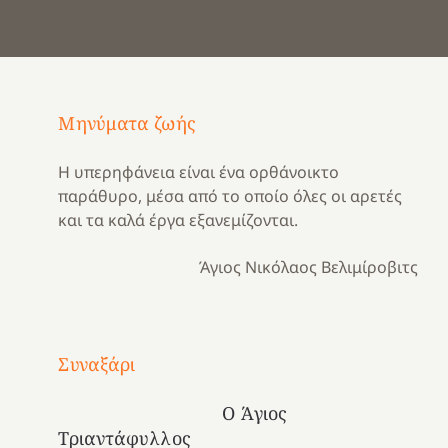
Μηνύματα ζωής
Η υπερηφάνεια είναι ένα ορθάνοικτο
παράθυρο, μέσα από το οποίο όλες οι αρετές
και τα καλά έργα εξανεμίζονται.
Άγιος Νικόλαος Βελιμίροβιτς
Με
τραγούδι
Συναξάρι
Μια
και
Κατασκηνωτικές
χρονιά
καρδιά
στιγμές
Ο Άγιος
αναμνήσεων…
στο
από
Τριαντάφυλλος
ένα
Νοσοκομείο
το