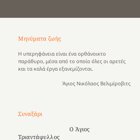
Μηνύματα ζωής
Η υπερηφάνεια είναι ένα ορθάνοικτο
παράθυρο, μέσα από το οποίο όλες οι αρετές
και τα καλά έργα εξανεμίζονται.
Άγιος Νικόλαος Βελιμίροβιτς
Με
τραγούδι
Συναξάρι
Μια
και
Κατασκηνωτικές
χρονιά
καρδιά
στιγμές
Ο Άγιος
αναμνήσεων…
στο
από
Τριαντάφυλλος
ένα
Νοσοκομείο
το