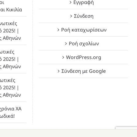
οι
Εγγραφή
αι Κικιλία
Σύνδεση
νωτικές
Ροή καταχωρίσεων
ό 2025! |
ς Αθηνών
Ροή σχολίων
ωτικές
WordPress.org
ό 2025! |
ς Αθηνών
Σύνδεση με Google
ωτικές
ό 2025! |
ς Αθηνών
χρόνια ΧΑ
λωδικά!