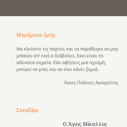
Μηνύματα ζωής
Να κλείνετε τις πόρτες και τα παράθυρα να μην
μπαίνει απ’ εκεί ο διάβολος. Εκεί είναι τα
αδύνατα σημεία. Εάν αφήσεις μια σχισμή,
μπορεί να μπει και να σου κάνει ζημιά.
Άγιος Παΐσιος Αγιορείτης
Με
τραγούδι
Συναξάρι
Μια
και
Κατασκηνωτικές
χρονιά
καρδιά
στιγμές
Ο Άγιος Μίκαλλος
αναμνήσεων…
στο
από