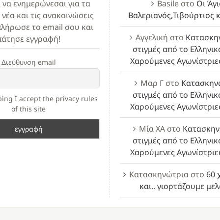
ς να ενημερώνεσαι για τα
Basile
στο
Οι Άγι
 νέα και τις ανακοινώσεις
Βαλεριανός,Τιβούρτιος κ
πλήρωσε το email σου και
Αγγελική
στο
Κατασκη
πάτησε εγγραφή!
στιγμές από το Ελληνικ
Χαρούμενες Αγωνίστριε
Διεύθυνση email
Μαρ Γ
στο
Κατασκην
στιγμές από το Ελληνικ
ing I accept the privacy rules
Χαρούμενες Αγωνίστριε
of this site
Μία ΧΑ
στο
Κατασκην
στιγμές από το Ελληνικ
Χαρούμενες Αγωνίστριε
Κατασκηνώτρια
στο
60 
και.. γιορτάζουμε με