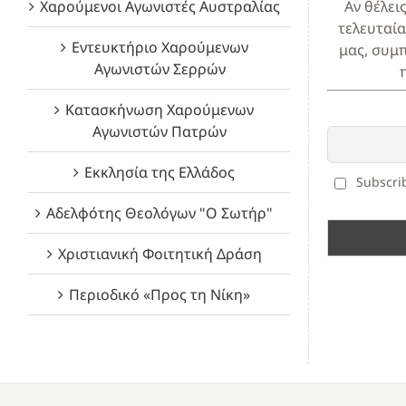
Χαρούμενοι Αγωνιστές Αυστραλίας
Αν θέλει
τελευταία
Εντευκτήριο Χαρούμενων
μας, συμ
Αγωνιστών Σερρών
Κατασκήνωση Χαρούμενων
Αγωνιστών Πατρών
Εκκλησία της Ελλάδος
Subscrib
Αδελφότης Θεολόγων "Ο Σωτήρ"
Χριστιανική Φοιτητική Δράση
Περιοδικό «Προς τη Νίκη»