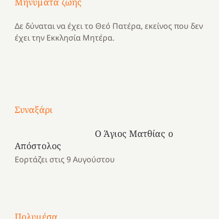
Μηνύματα ζωής
Δε δύναται να έχει το Θεό Πατέρα, εκείνος που δεν
έχει την Εκκλησία Μητέρα.
Με
τραγούδι
Συναξάρι
Μια
και
Κατασκηνωτικές
χρονιά
καρδιά
στιγμές
Ο Άγιος Ματθίας ο
αναμνήσεων…
στο
από
Απόστολος
ένα
Νοσοκομείο
το
Εορτάζει στις 9 Αυγούστου
καλοκαίρι
“Ερυθρός
Ελληνικό
προσμονής!
Σταυρός”!
2025!
|
|
|
1
Χαρούμενες
Χαρούμενες
Χαρούμενες
«50
2
Αγωνίστριες
Αγωνίστριες
Αγωνίστριες
χρόνια
Πολυμέσα
3