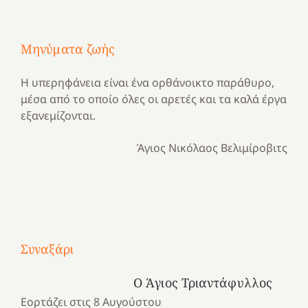
Μηνύματα ζωής
Η υπερηφάνεια είναι ένα ορθάνοικτο παράθυρο,
μέσα από το οποίο όλες οι αρετές και τα καλά έργα
εξανεμίζονται.
Άγιος Νικόλαος Βελιμίροβιτς
Με
τραγούδι
Μια
και
Κατασκηνωτικές
Συναξάρι
χρονιά
καρδιά
στιγμές
αναμνήσεων…
στο
από
Ο Άγιος Τριαντάφυλλος
ένα
Νοσοκομείο
το
Εορτάζει στις 8 Αυγούστου
καλοκαίρι
“Ερυθρός
Ελληνικό