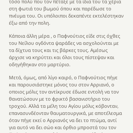
τόσο πολύ που τον πέταξε με τα ίδια του τα χέρια
στη φωτιά του βωμού όπου και παρέδωσε το
πνέυμα του. Οι υπόλοιποι δεκαπέντε εκτελέστηκαν
έξω από την πολη.
Κάποια άλλη μέρα , ο Παφνούτιος είδε στις όχθες
του Νείλου ογδόντα ψαράδες να ασχολούνται με
τα δίχτυα τους και τις βάρκες τους. Αμέσως
άρχισε να κηρύττει και όλοι τους πίστεψαν και
οδηγήθηκαν στο μαρτύριο.
Μετά, όμως, από λίγο καιρό, ο Παφνούτιος πήγε
και παρουσιάστηκε μόνος του στον Αρριανό, ο
οποιος μόλις τον αντίκρυσε έδωσε εντολή να τον
θανατώσουν με το φρικτό βασανιστήριο του
τροχού. Αλλά τα μέλη του Αγίου μόλις κόβονταν,
επανασυνδέονταν θαυματουργικά, με αποτέλεσμα
όταν πήγε εκεί ο Αρριανός να δει το πτώμα, αντί
για αυτό να δει σώο και όρθιο μπροστά του τον