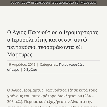
οι συν αυτώ πεντακόσιοι τεσσαράκοντα έξι Μάρτυρες
Ο Άγιος Παφνούτιος ο Ιερομάρτυρας
ο Ιεροσολυμίτης και οι συν αυτώ
πεντακόσιοι τεσσαράκοντα έξι
Μάρτυρες
19 Απριλίου, 2015
|
Categories:
Ποιος γιορτάζει
σήμερα
|
0 Σχόλια
Ο Άγιος Ιερομάρτυς Παφνούτιος έζησε κατὰ τους
χρόνους του αυτοκράτορα Διοκλητιανού (284 –
305 μ.Χ.). Πέρασε κατ’ ἐξοχὴν στην Αίγυπτο τὴν