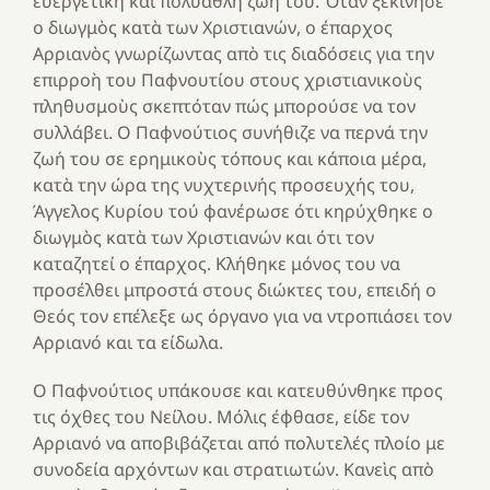
ευεργετικὴ και πολύαθλη ζωή του. Όταν ξεκίνησε
ο διωγμὸς κατὰ των Χριστιανών, ο έπαρχος
Αρριανὸς γνωρίζωντας απὸ τις διαδόσεις για την
επιρροὴ του Παφνουτίου στους χριστιανικοὺς
πληθυσμοὺς σκεπτόταν πώς μπορούσε να τον
συλλάβει. Ο Παφνούτιος συνήθιζε να περνά την
ζωή του σε ερημικοὺς τόπους και κάποια μέρα,
κατὰ την ώρα της νυχτερινής προσευχής του,
Άγγελος Κυρίου τού φανέρωσε ότι κηρύχθηκε ο
διωγμὸς κατὰ των Χριστιανών και ότι τον
καταζητεί ο έπαρχος. Κλήθηκε μόνος του να
προσέλθει μπροστά στους διώκτες του, επειδή ο
Θεός τον επέλεξε ως όργανο για να ντροπιάσει τον
Αρριανό και τα είδωλα.
Ο Παφνούτιος υπάκουσε και κατευθύνθηκε προς
τις όχθες του Νείλου. Μόλις έφθασε, είδε τον
Αρριανό να αποβιβάζεται από πολυτελές πλοίο με
συνοδεία αρχόντων και στρατιωτών. Κανεὶς απὸ