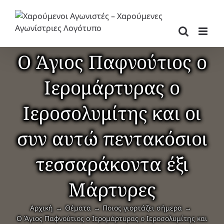
Μετάβαση
στο
περιεχόμενο
Ο Άγιος Παφνούτιος ο
Ιερομάρτυρας ο
Ιεροσολυμίτης και οι
συν αυτώ πεντακόσιοι
τεσσαράκοντα έξι
Μάρτυρες
Αρχική
Θέματα
Ποιος γιορτάζει σήμερα
Ο Άγιος Παφνούτιος ο Ιερομάρτυρας ο Ιεροσολυμίτης και