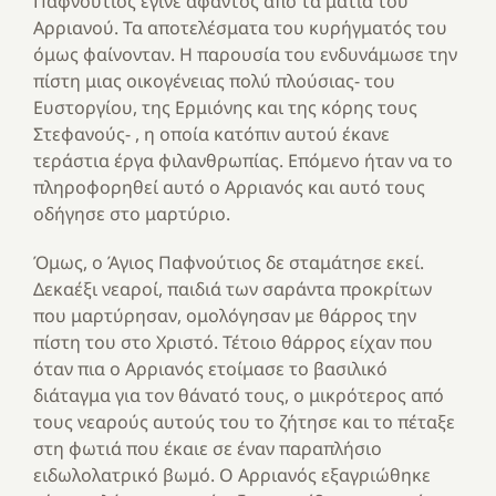
Παφνούτιος έγινε άφαντος από τα μάτια του
Αρριανού. Τα αποτελέσματα του κυρήγματός του
όμως φαίνονταν. Η παρουσία του ενδυνάμωσε την
πίστη μιας οικογένειας πολύ πλούσιας- του
Ευστοργίου, της Ερμιόνης και της κόρης τους
Στεφανούς- , η οποία κατόπιν αυτού έκανε
τεράστια έργα φιλανθρωπίας. Επόμενο ήταν να το
πληροφορηθεί αυτό ο Αρριανός και αυτό τους
οδήγησε στο μαρτύριο.
Όμως, ο Άγιος Παφνούτιος δε σταμάτησε εκεί.
Δεκαέξι νεαροί, παιδιά των σαράντα προκρίτων
που μαρτύρησαν, ομολόγησαν με θάρρος την
πίστη του στο Χριστό. Τέτοιο θάρρος είχαν που
όταν πια ο Αρριανός ετοίμασε το βασιλικό
διάταγμα για τον θάνατό τους, ο μικρότερος από
τους νεαρούς αυτούς του το ζήτησε και το πέταξε
στη φωτιά που έκαιε σε έναν παραπλήσιο
ειδωλολατρικό βωμό. Ο Αρριανός εξαγριώθηκε