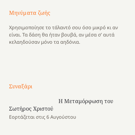
Μηνύματα ζωής
Χρησιμοποίησε το τάλαντό σου όσο μικρό κι αν
είναι. Τα δάση θα ήταν βουβά, αν μέσα σ’ αυτά
κελαηδούσαν μόνο τα αηδόνια.
Με
τραγούδι
Συναξάρι
Μια
και
Κατασκηνωτικές
χρονιά
καρδιά
στιγμές
Η Μεταμόρφωση του
αναμνήσεων…
στο
από
Σωτήρος Χριστού
ένα
Νοσοκομείο
το
Εορτάζεται στις 6 Αυγούστου
καλοκαίρι
“Ερυθρός
Ελληνικό
προσμονής!
Σταυρός”!
2025!
|
|
|