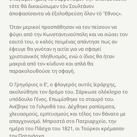
τότε θὰ δικαιώσωμεν τὸν Σουλτάνον
ἀποφασίσαντα νὰ ἐξολοθρεύση ὅλον τὸ Ἔθνος».
Όταν μερικοί προσπάθησαν να τον πείσουν να
φύγει από την Κωνσταντινούπολη και να σώσει τον
εαυτό του, ο καλός ποιμένας απάντησε πως αν
έφευγε θα γινόταν η αιτία για να σφαγεί
χριστιανικός πληθυσμός, ενώ ο ίδιος θα ήταν
μακριά από τον κίνδυνο και απλά θα
παρακολουθούσε τη σφαγή.
Ο Γρηγόριος ο Ε’, ο φλογερός αυτός Ιεράρχης,
ακολούθησε τον δρόμο του. Σάρκωσε ολόκληρο το
υπόδουλο Γένος. Επωμίσθηκε το σταυρό του.
Ανέβηκε το Γολγοθά του. Δέχθηκε ραπίσματα,
χλευασμούς, εμπτυσμούς και τέλος τον θάνατο με
απαγχονισμό. Μπροστά στο Πατριαρχείο, την
ημέρα του Πάσχα του 1821, οι Τούρκοι κρέμασαν
τον Πατριάρχη.