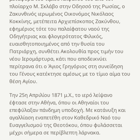
πλοίαρχο Μ. Σκλάβο στην Οδησσό της Ρωσίας, ο
Ζακυνθινός ιερωμένος Οικονόμος Νικόλαος
Κοκκίνης, μετέπειτα Αρχιεπίσκοπος Ζακύνθου,
εφημέριος τότε του παλαίφατου ναού της
Οδηγήτριας και φλογερότατος Φιλικός,
ευαισθητοποιημένος από την θυσία του
Πατριάρχη, συνθέτει Ακολουθία προς τιμήν του
νέου Ιερομάρτυρα, κάτι που αποδεικνύει
περίτρανα ότι ο Άγιος Γρηγόριος στη συνείδηση
του Γένους κατέκτησε αμέσως με το τίμιο αίμα του
θέση Αγίου.
Την 25η Απριλίου 1871 μ.Χ., το ιερό λείψανο
έφτασε στην Αθήνα, όπου οι Αθηναίοι του
επεφύλαξαν πάνδημη υποδοχή. Με κατάνυξη και
αγαλλίαση εναπετέθη στον Καθεδρικό Ναό του
Ευαγγελισμού της Θεοτόκου, όπου φυλάσσεται
μέχρι σήμερα σε περίβλεπτη λάρνακα.