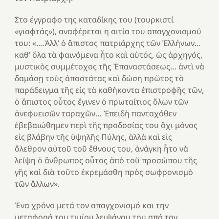
Στο έγγραφο της καταδίκης του (τουρκιστί
«γιαφτάς»), αναφέρεται η αιτία του απαγχονισμού
του: «.…Ἀλλ’ ὁ ἄπιστος πατριάρχης τῶν Ἑλλήνων…
καθ’ ὅλα τὰ φαινόμενα ἦτο καὶ αὐτός, ὡς ἀρχηγός,
μυστικὸς συμμέτοχος τῆς Ἐπαναστάσεως… ἀντὶ νὰ
δαμάσῃ τοὺς ἀποστάτας καὶ δώση πρῶτος τὸ
παράδειγμα τῆς εἰς τὰ καθήκοντα ἐπιστροφῆς τῶν,
ὁ ἄπιστος οὗτος ἔγινεν ὁ πρωταίτιος ὅλων τῶν
ἀνεφυεισῶν ταραχῶν… Ἐπειδὴ πανταχόθεν
ἐβεβαιώθημεν περὶ τῆς προδοσίας του ὄχι μόνος
εἰς βλάβην τῆς ὑψηλῆς Πύλης, ἀλλὰ καὶ εἰς
ὄλεθρον αὐτοῦ τοῦ ἔθνους του, ἀνάγκη ἦτο νὰ
λείψη ὁ ἄνθρωπος οὗτος ἀπὸ τοῦ προσώπου τῆς
γῆς καὶ διὰ τοῦτο ἐκρεμάσθη πρὸς σωφρονισμὸ
τῶν ἄλλων».
Ένα χρόνο μετά τον απαγχονισμό και την
μεταφορά του τιμίου λειψάνου του από τον