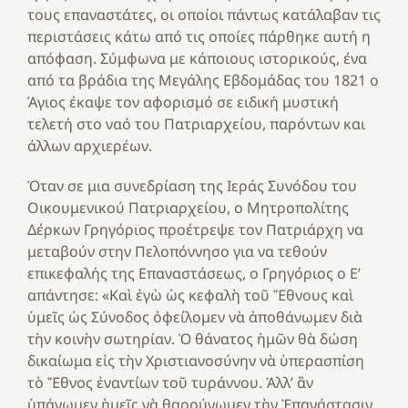
τους επαναστάτες, οι οποίοι πάντως κατάλαβαν τις
περιστάσεις κάτω από τις οποίες πάρθηκε αυτή η
απόφαση. Σύμφωνα με κάποιους ιστορικούς, ένα
από τα βράδια της Μεγάλης Εβδομάδας του 1821 ο
Άγιος έκαψε τον αφορισμό σε ειδική μυστική
τελετή στο ναό του Πατριαρχείου, παρόντων και
άλλων αρχιερέων.
Όταν σε μια συνεδρίαση της Ιεράς Συνόδου του
Οικουμενικού Πατριαρχείου, ο Μητροπολίτης
Δέρκων Γρηγόριος προέτρεψε τον Πατριάρχη να
μεταβούν στην Πελοπόννησο για να τεθούν
επικεφαλής της Επαναστάσεως, ο Γρηγόριος ο Ε’
απάντησε: «Καὶ ἐγὼ ὡς κεφαλὴ τοῦ Ἔθνους καὶ
ὑμεῖς ὡς Σύνοδος ὀφείλομεν νὰ ἀποθάνωμεν διὰ
τὴν κοινὴν σωτηρίαν. Ὁ θάνατος ἠμῶν θὰ δώση
δικαίωμα εἰς τὴν Χριστιανοσύνην νὰ ὑπερασπίση
τὸ Ἔθνος ἐναντίων τοῦ τυράννου. Ἀλλ’ ἂν
ὑπάγωμεν ἠμεῖς νὰ θαρρύνωμεν τὴν Ἐπανάστασιν,