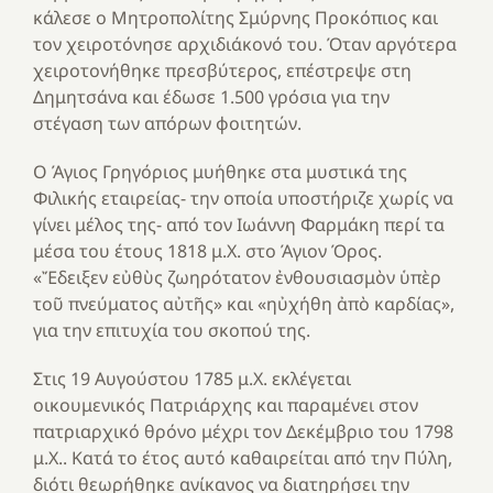
κάλεσε ο Μητροπολίτης Σμύρνης Προκόπιος και
τον χειροτόνησε αρχιδιάκονό του. Όταν αργότερα
χειροτονήθηκε πρεσβύτερος, επέστρεψε στη
Δημητσάνα και έδωσε 1.500 γρόσια για την
στέγαση των απόρων φοιτητών.
Ο Άγιος Γρηγόριος μυήθηκε στα μυστικά της
Φιλικής εταιρείας- την οποία υποστήριζε χωρίς να
γίνει μέλος της- από τον Ιωάννη Φαρμάκη περί τα
μέσα του έτους 1818 μ.Χ. στο Άγιον Όρος.
«Ἔδειξεν εὐθὺς ζωηρότατον ἐνθουσιασμὸν ὑπὲρ
τοῦ πνεύματος αὐτῆς» και «ηὐχήθη ἀπὸ καρδίας»,
για την επιτυχία του σκοπού της.
Στις 19 Αυγούστου 1785 μ.Χ. εκλέγεται
οικουμενικός Πατριάρχης και παραμένει στον
πατριαρχικό θρόνο μέχρι τον Δεκέμβριο του 1798
μ.Χ.. Κατά το έτος αυτό καθαιρείται από την Πύλη,
διότι θεωρήθηκε ανίκανος να διατηρήσει την