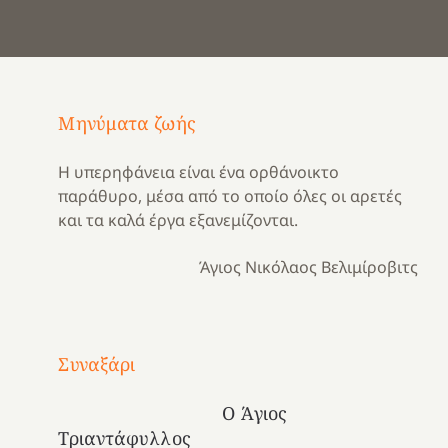
Μηνύματα ζωής
Η υπερηφάνεια είναι ένα ορθάνοικτο
παράθυρο, μέσα από το οποίο όλες οι αρετές
και τα καλά έργα εξανεμίζονται.
Άγιος Νικόλαος Βελιμίροβιτς
Με
τραγούδι
Συναξάρι
Μια
και
Κατασκηνωτικές
χρονιά
καρδιά
στιγμές
Ο Άγιος
αναμνήσεων…
στο
από
Τριαντάφυλλος
ένα
Νοσοκομείο
το