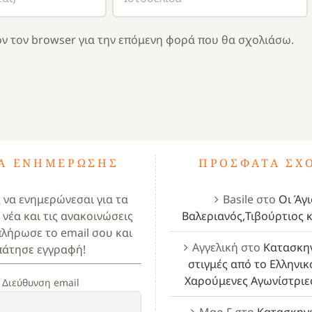
ν τον browser για την επόμενη φορά που θα σχολιάσω.
ΤΑ ΕΝΗΜΈΡΩΣΗΣ
ΠΡΌΣΦΑΤΑ ΣΧ
ς να ενημερώνεσαι για τα
Basile
στο
Οι Άγι
 νέα και τις ανακοινώσεις
Βαλεριανός,Τιβούρτιος κ
πλήρωσε το email σου και
Αγγελική
στο
Κατασκη
πάτησε εγγραφή!
στιγμές από το Ελληνικ
Χαρούμενες Αγωνίστριε
Διεύθυνση email
Μαρ Γ
στο
Κατασκην