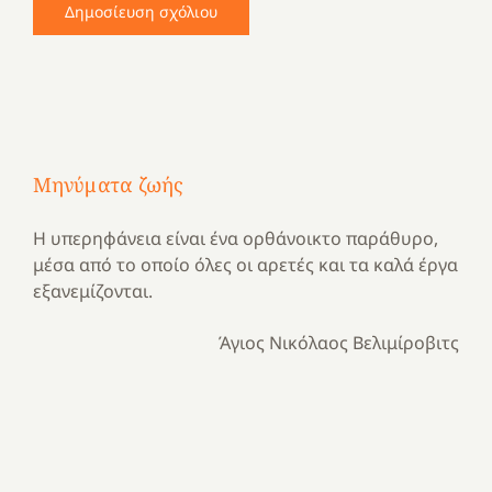
Μηνύματα ζωής
Η υπερηφάνεια είναι ένα ορθάνοικτο παράθυρο,
μέσα από το οποίο όλες οι αρετές και τα καλά έργα
εξανεμίζονται.
Άγιος Νικόλαος Βελιμίροβιτς
Με
τραγούδι
Μια
και
Κατασκηνωτικές