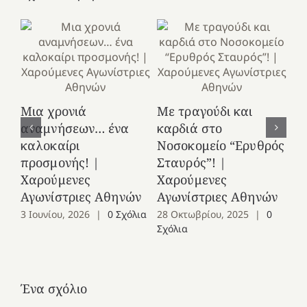
Κ
Μια χρονιά
Με τραγούδι και
στ
αναμνήσεων… ένα
καρδιά στο
Ελ
καλοκαίρι
Νοσοκομείο “Ερυθρός
Χ
προσμονής! |
Σταυρός”! |
Αγ
Χαρούμενες
Χαρούμενες
25
Αγωνίστριες Αθηνών
Αγωνίστριες Αθηνών
Co
3 Ιουνίου, 2026
|
0 Σχόλια
28 Οκτωβρίου, 2025
|
0
Σχόλια
Ένα σχόλιο