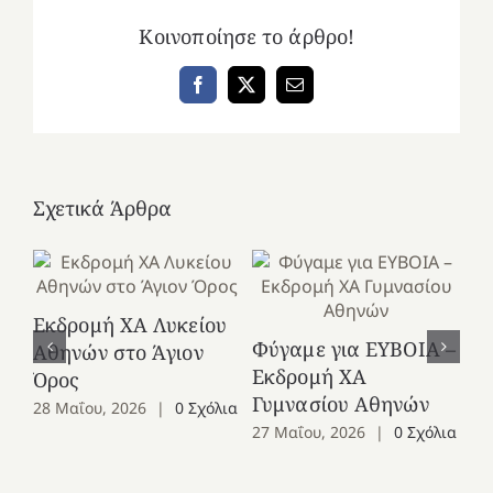
Κοινοποίησε το άρθρο!
Facebook
X
Email
Σχετικά Άρθρα
Εκδρομή ΧΑ Λυκείου
Ε
Φύγαμε για ΕΥΒΟΙΑ –
Αθηνών στο Άγιον
Χε
Εκδρομή ΧΑ
Όρος
27
Γυμνασίου Αθηνών
28 Μαΐου, 2026
|
0 Σχόλια
27 Μαΐου, 2026
|
0 Σχόλια