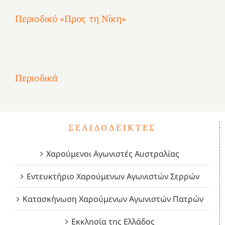
Περιοδικό «Προς τη Νίκη»
Αφιέρωμα
στην
1
Επανάσταση
Σύμψυχοι,
Σύμψυχοι,
Σύμψυχοι,
2
του
Δεκέμβριος
Μάιος
Μάρτιος
Περιοδικά
3
1821
2023!
2023!
2023!
4
ΣΕΛΙΔΟΔΕΊΚΤΕΣ
Χαρούμενοι Αγωνιστές Αυστραλίας
Εντευκτήριο Χαρούμενων Αγωνιστών Σερρών
Κατασκήνωση Χαρούμενων Αγωνιστών Πατρών
Εκκλησία της Ελλάδος