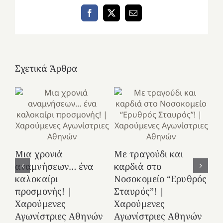
Facebook
X
Email
Σχετικά Άρθρα
Κ
Μια χρονιά
Με τραγούδι και
στ
αναμνήσεων… ένα
καρδιά στο
Ελ
καλοκαίρι
Νοσοκομείο “Ερυθρός
Χ
προσμονής! |
Σταυρός”! |
Αγ
Χαρούμενες
Χαρούμενες
25
Αγωνίστριες Αθηνών
Αγωνίστριες Αθηνών
Co