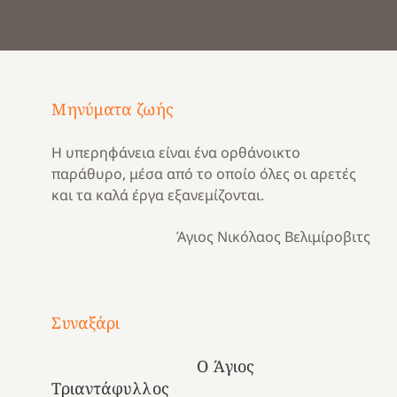
Μηνύματα ζωής
Η υπερηφάνεια είναι ένα ορθάνοικτο
παράθυρο, μέσα από το οποίο όλες οι αρετές
και τα καλά έργα εξανεμίζονται.
Άγιος Νικόλαος Βελιμίροβιτς
Με
τραγούδι
Συναξάρι
Μια
και
Κατασκηνωτικές
χρονιά
καρδιά
στιγμές
Ο Άγιος
αναμνήσεων…
στο
από
Τριαντάφυλλος
ένα
Νοσοκομείο
το