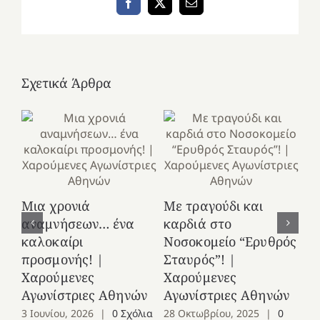
Facebook
X
Email
Σχετικά Άρθρα
Κ
Μια χρονιά
Με τραγούδι και
στ
αναμνήσεων… ένα
καρδιά στο
Ελ
καλοκαίρι
Νοσοκομείο “Ερυθρός
Χ
προσμονής! |
Σταυρός”! |
Αγ
Χαρούμενες
Χαρούμενες
25
Αγωνίστριες Αθηνών
Αγωνίστριες Αθηνών
Co
3 Ιουνίου, 2026
|
0 Σχόλια
28 Οκτωβρίου, 2025
|
0