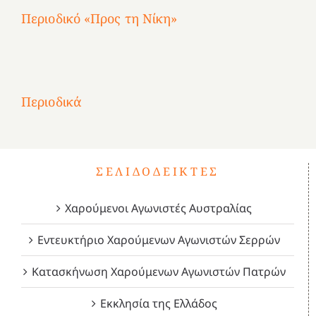
Περιοδικό «Προς τη Νίκη»
Αφιέρωμα
στην
1
Επανάσταση
Σύμψυχοι,
Σύμψυχοι,
Σύμψυχοι,
2
του
Δεκέμβριος
Μάιος
Μάρτιος
Περιοδικά
3
1821
2023!
2023!
2023!
4
ΣΕΛΙΔΟΔΕΊΚΤΕΣ
Χαρούμενοι Αγωνιστές Αυστραλίας
Εντευκτήριο Χαρούμενων Αγωνιστών Σερρών
Κατασκήνωση Χαρούμενων Αγωνιστών Πατρών
Εκκλησία της Ελλάδος