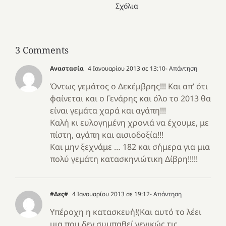
Σχόλια
3 Comments
Αναστασία
4 Ιανουαρίου 2013 σε 13:10
- Απάντηση
Όντως γεμάτος ο Δεκέμβρης!!! Και απ’ ότι
φαίνεται και ο Γενάρης και όλο το 2013 θα
είναι γεμάτα χαρά και αγάπη!!!
Καλή κι ευλογημένη χρονιά να έχουμε, με
πίστη, αγάπη και αισιοδοξία!!!
Και μην ξεχνάμε … 182 και σήμερα για μια
πολύ γεμάτη κατασκηνιώτικη Δίβρη!!!!!
#Δες#
4 Ιανουαρίου 2013 σε 19:12
- Απάντηση
Υπέροχη η κατασκευή!(Και αυτό το λέει
μια που δεν συμπαθεί γενικώς τις