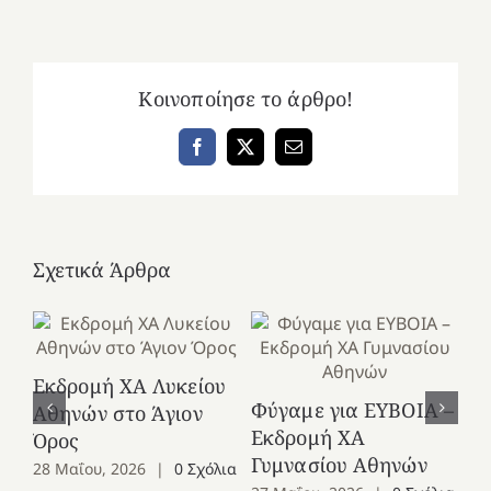
Κοινοποίησε το άρθρο!
Facebook
X
Email
Σχετικά Άρθρα
Εκδρομή ΧΑ Λυκείου
Ε
Φύγαμε για ΕΥΒΟΙΑ –
Αθηνών στο Άγιον
Χε
Εκδρομή ΧΑ
Όρος
27
Γυμνασίου Αθηνών
28 Μαΐου, 2026
|
0 Σχόλια