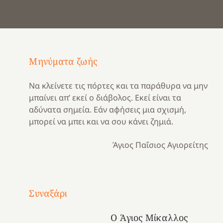
Μηνύματα ζωής
Να κλείνετε τις πόρτες και τα παράθυρα να μην
μπαίνει απ’ εκεί ο διάβολος. Εκεί είναι τα
αδύνατα σημεία. Εάν αφήσεις μια σχισμή,
μπορεί να μπει και να σου κάνει ζημιά.
Άγιος Παΐσιος Αγιορείτης
Με
τραγούδι
Συναξάρι
Μια
και
Κατασκηνωτικές
χρονιά
καρδιά
στιγμές
Ο Άγιος Μίκαλλος
αναμνήσεων…
στο
από