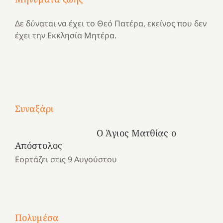
Δε δύναται να έχει το Θεό Πατέρα, εκείνος που δεν
έχει την Εκκλησία Μητέρα.
Με
τραγούδι
Συναξάρι
Μια
και
Κατασκηνωτικές
χρονιά
καρδιά
στιγμές
Ο Άγιος Ματθίας ο
αναμνήσεων…
στο
από
Απόστολος
ένα
Νοσοκομείο
το
Εορτάζει στις 9 Αυγούστου
καλοκαίρι
“Ερυθρός
Ελληνικό
προσμονής!
Σταυρός”!
2025!
|
|
|
1
Χαρούμενες
Χαρούμενες
Χαρούμενες
«50
2
Αγωνίστριες
Αγωνίστριες
Αγωνίστριες
χρόνια
Πολυμέσα
3