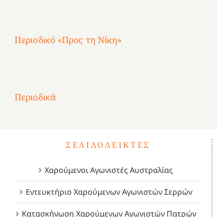
Αθηνών
Αθηνών
Αθηνών
καρτερούμεν»
4
Περιοδικό «Προς τη Νίκη»
Αφιέρωμα
στην
1
Επανάσταση
Σύμψυχοι,
Σύμψυχοι,
Σύμψυχοι,
2
του
Δεκέμβριος
Μάιος
Μάρτιος
Περιοδικά
3
1821
2023!
2023!
2023!
4
ΣΕΛΙΔΟΔΕΊΚΤΕΣ
Χαρούμενοι Αγωνιστές Αυστραλίας
Εντευκτήριο Χαρούμενων Αγωνιστών Σερρών
Κατασκήνωση Χαρούμενων Αγωνιστών Πατρών