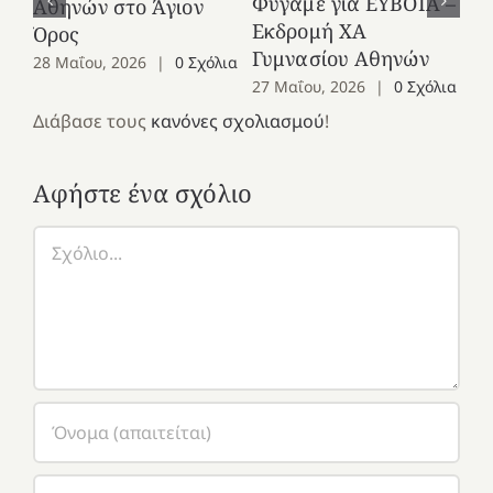
Φύγαμε για ΕΥΒΟΙΑ –
Αθηνών στο Άγιον
Χε
Εκδρομή ΧΑ
Όρος
27
Γυμνασίου Αθηνών
28 Μαΐου, 2026
|
0 Σχόλια
27 Μαΐου, 2026
|
0 Σχόλια
Διάβασε τους
κανόνες σχολιασμού
!
Αφήστε ένα σχόλιο
Σχόλιο