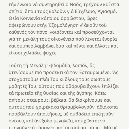
τήν ἔννοια νά συντηρηθεῖ ὁ Ναός, τρέχουν καί στά
σπίτια, ὅπου τούς καλοῦν, γιά Εὐχέλαιο, Ἁγιασμό,
Θεία Κοινωνία κάποιου ἀρρώστου, ὧρες
ἀφιερώνουν στήν Ἐξομολόγηση ν’ ἀκοῦν τοῦ
καθενός τόν πόνο, νοιάζονται καί προσεύχονται
γιά τή μεγάλη τους οἰκογένεια πού λέγεται ἐνορία
καί συμπεριλαμβάνει δύο καί πέντε καί ἄλλοτε καί
εἴκοσι χιλιάδες ψυχές!
Τούτη τή Μεγάλη Ἑβδομάδα, λοιπόν, ἄς
ἀτενίσουμε πιό προσεκτικά τόν Ἐσταυρωμένο. Ἄς
στοχαστοῦμε πλάι Του κι ὅλους τούς σωστούς
μαθητές Του, αὐτούς πού ἀθόρυβα ἔχουν ἐπιλέξει
τά πρωτεῖα τῆς θυσίας καί τῆς ἀγάπης. Κάτω
ἀπ’τούς σταυρούς, βέβαια, θά διακρίνουμε καί
αὐτούς πού χαιρέκακα θριαμβολογοῦν, ἀδιάκοπα
προβάλλουν ἀπαιτήσεις, μέ αὐθάδεια ἐπιζητοῦν
ἀνέσεις καί ἀνέξοδα μεγαλεῖα, καυχῶνται νά
περνοῦν γιά τύραννοι καί μικροί σατράπες. Μά μέ