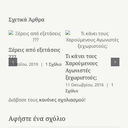
Σχετικά Άρθρα
Ξέρεις από εξετάσεις
Τι κάνει τους
???
Τι
Χαρούμενους
21 Μαΐου, 2019
|
1 Σχόλιο
έ
Αγωνιστές
“
ξεχωριστούς;
Αγ
11 Οκτωβρίου, 2016
|
1
Σχόλιο
13
Co
Διάβασε τους
κανόνες σχολιασμού
!
Αφήστε ένα σχόλιο