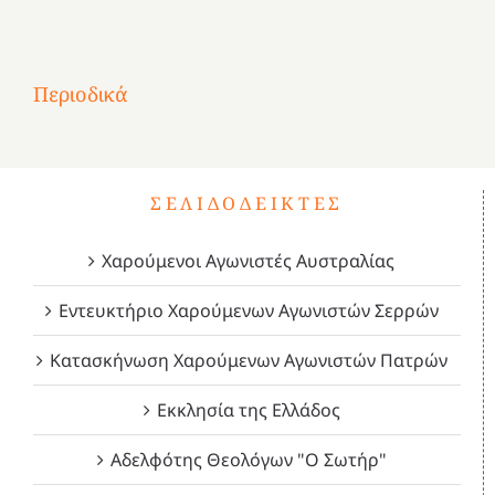
στην
1
Επανάσταση
Σύμψυχοι,
Σύμψυχοι,
Σύμψυχοι,
2
του
Δεκέμβριος
Μάιος
Μάρτιος
Περιοδικά
3
1821
2023!
2023!
2023!
4
ΣΕΛΙΔΟΔΕΊΚΤΕΣ
Χαρούμενοι Αγωνιστές Αυστραλίας
Εντευκτήριο Χαρούμενων Αγωνιστών Σερρών
Κατασκήνωση Χαρούμενων Αγωνιστών Πατρών
Εκκλησία της Ελλάδος
Αδελφότης Θεολόγων "Ο Σωτήρ"