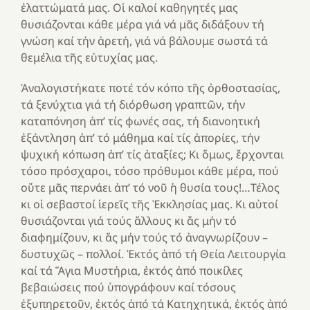
ἐλαττώματά μας. Οἱ καλοί καθηγητές μας
θυσιάζονται κάθε μέρα γιά νά μᾶς διδάξουν τή
γνώση καί τήν ἀρετή, γιά νά βάλουμε σωστά τά
θεμέλια τῆς εὐτυχίας μας.
Ἀναλογιστήκατε ποτέ τόν κόπο τῆς ὀρθοστασίας,
τά ξενύχτια γιά τή διόρθωση γραπτῶν, τήν
καταπόνηση ἀπ’ τίς φωνές σας, τή διανοητική
ἐξάντληση ἀπ’ τό μάθημα καί τίς ἀπορίες, τήν
ψυχική κόπωση ἀπ’ τίς ἀταξίες; Κι ὅμως, ἔρχονται
τόσο πρόσχαροι, τόσο πρόθυμοι κάθε μέρα, πού
οὔτε μᾶς περνάει ἀπ’ τό νοῦ ἡ θυσία τους!…Τέλος
κι οἱ σεβαστοί ἱερεῖς τῆς Ἐκκλησίας μας. Κι αὐτοί
θυσιάζονται γιά τούς ἄλλους κι ἄς μήν τό
διαφημίζουν, κι ἄς μήν τούς τό ἀναγνωρίζουν –
δυστυχῶς – πολλοί. Ἐκτός ἀπό τή Θεία Λειτουργία
καί τά Ἅγια Μυστήρια, ἐκτός ἀπό ποικίλες
βεβαιώσεις πού ὑπογράφουν καί τόσους
ἐξυπηρετοῦν, ἐκτός ἀπό τά Κατηχητικά, ἐκτός ἀπό