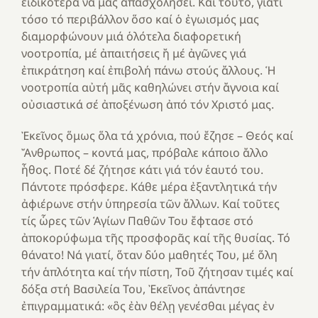
εἰδικότερα νά μᾶς ἀπασχολήσει. Καί τοῦτο, γιατί
τόσο τό περιβάλλον ὅσο καί ὁ ἐγωισμός μας
διαμορφώνουν μιά ὁλότελα διαφορετική
νοοτροπία, μέ ἀπαιτήσεις ἤ μέ ἀγῶνες γιά
ἐπικράτηση καί ἐπιβολή πάνω στούς ἄλλους. Ἡ
νοοτροπία αὐτή μᾶς καθηλώνει στήν ἄγνοια καί
οὐσιαστικά σέ ἀποξένωση ἀπό τόν Χριστό μας.
Ἐκεῖνος ὅμως ὅλα τά χρόνια, πού ἔζησε – Θεός καί
Ἄνθρωπος – κοντά μας, πρόβαλε κάποιο ἄλλο
ἦθος. Ποτέ δέ ζήτησε κάτι γιά τόν ἑαυτό του.
Πάντοτε πρόσφερε. Κάθε μέρα ἐξαντλητικά τήν
ἀφιέρωνε στήν ὑπηρεσία τῶν ἄλλων. Καί τοῦτες
τίς ὧρες τῶν Ἁγίων Παθῶν Του ἔφτασε στό
ἀποκορύφωμα τῆς προσφορᾶς καί τῆς θυσίας. Τό
θάνατο! Νά γιατί, ὅταν δύο μαθητές Του, μέ ὅλη
τήν ἁπλότητα καί τήν πίστη, Τοῦ ζήτησαν τιμές καί
δόξα στή Βασιλεία Του, Ἐκεῖνος ἀπάντησε
ἐπιγραμματικά: «ὃς ἐὰν θέλῃ γενέσθαι μέγας ἐν