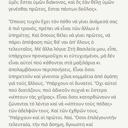
ὑμῖν, ἔσται ὑμῶν διάκονος, καὶ ὃς ἐὰν θέλῃ ὑμῶν
γενέσθαι πρῶτος, ἔσται πάντων δοῦλος».
Ὅποιος τυχόν ἔχει τόν πόθο νά γίνει ἀνάμεσά σας
ὁ πιό τρανός, πρέπει νά εἶναι τῶν ἄλλων ὁ
ὑπηρέτης. Καί ὅποιος θέλει νά γίνει πρῶτος, νά
πάρει ἀπόφαση πώς θά’ ναι ἀπ’ ὅλους ὁ
τελευταῖος. Μέ ἄλλα λόγια: Στή Βασιλεία μου, εἶπε,
ὑπάρχουν προνομιοῦχοι κι εὐτυχισμένοι, μά δέν
εἶναι αὐτοί πού κάθονται στά μαξιλάρια κι
ἀπολαμβάνουν περιποιήσεις. Εἶναι ὅσοι
ὑπηρετοῦν καί γίνονται χίλια κομμάτια ἀπό ἀγάπη
γιά τούς ἄλλους. Ὑπάρχουν οἱ δυνατοί. Ὄχι αὐτοί
πού διατάζουν, πού ἀδικοῦν συχνά κι ὕστερα
«νίπτουν τὰς χεῖρας». Εἶναι ὅσοι κατορθώνουν νά
ζώνονται τό λέντιο καί νά «νίπτουν τοὺς πόδας»
τῶν ἀδελφῶν τους. Καί τῶν ἐχθρῶν τους.
Ὑπάρχουν καί οἱ πρῶτοι. Ναί. Ὅσοι ἐπιλέγουντήν
τελευταία, τήν πιό ἄσημη, ἄγνωστη καί