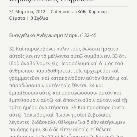
31 Μαρτίου, 2012
|
Categories:
«Κάθε Κυριακή»
,
Θέματα
|
0 Σχόλια
Ευαγγελικό Ανάγνωσμα Μαρκ. ι΄ 32-45
32 Καὶ παραλαβάνει πάλιν τοὺς δώδεκα ἤρξατο
αὐτοῖς λέγειν τὰ μέλλοντα αὐτῷ συμβαίνειν, 33 ὅτι
ἰδοὺ ἀναβαίνομεν εἰς Ἱεροσόλυμα καὶ ὁ υἱὸς τοῦ
ἀνθρώπου παραδοθήσεται τοῖς ἀρχιερεῦσι καὶ
γραμματεῦσι, καὶ κατακρινοῦσιν αὐτὸν θανάτῳ καὶ
παραδώσουσιν αὐτὸν τοῖς ἔθνεσι, 34 καὶ
ἐμπαίξουσιν αὐτῷ καὶ μαστιγώσουσιν αὐτὸν καὶ
ἐμπτύσουσιν αὐτῷ καὶ ἀποκτενοῦσιν αὐτόν, καὶ τῇ
τρίτῃ ἡμέρᾳ ἀναστήσεται. 35 Καὶ προσπορεύονται
αὐτῷ Ἰάκωβος καὶ Ἰωάννης υἱοὶ Ζεβεδαίου
λέγοντες· διδάσκαλε, θέλομεν ἵνα ὃ ἐὰν αἰτήσωμεν
ποιήσῃς ἡμῖν. 36 ὁ δὲ εἶπεν αὐτοῖς· τί θέλετε
ποιῆσαί με ὑμῖν; 37 οἱ δὲ εἶπον αὐτῷ· δὸς ἡμῖν ἵνα