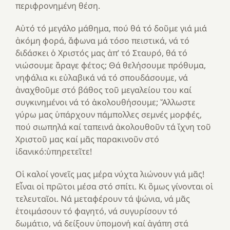
περιφρονημένη θέση.
Αὐτό τό μεγάλο μάθημα, πού θά τό δοῦμε γιά μιά
ἀκόμη φορά, ἄφωνα μά τόσο πειστικά, νά τό
διδάσκει ὁ Χριστός μας ἀπ’ τό Σταυρό, θά τό
νιώσουμε ἄραγε φέτος; Θά θελήσουμε πρόθυμα,
νηφάλια κι εὐλαβικά νά τό σπουδάσουμε, νά
ἀναχθοῦμε στό βάθος τοῦ μεγαλείου του καί
συγκινημένοι νά τό ἀκολουθήσουμε; Ἄλλωστε
γύρω μας ὑπάρχουν πάμπολλες σεμνές μορφές,
πού σιωπηλά καί ταπεινά ἀκολουθοῦν τά ἴχνη τοῦ
Χριστοῦ μας καί μᾶς παρακινοῦν στό
ἰδανικό:ὑπηρετεῖτε!
Οἱ καλοί γονεῖς μας μέρα νύχτα λιώνουν γιά μᾶς!
Εἶναι οἱ πρῶτοι μέσα στό σπίτι. Κι ὃμως γίνονται οἱ
τελευταῖοι. Νά μεταφέρουν τά ψώνια, νά μᾶς
ἑτοιμάσουν τό φαγητό, νά συγυρίσουν τό
δωμάτιο, νά δείξουν ὑπομονή καί ἀγάπη στά