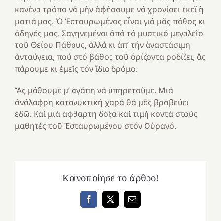
κανένα τρόπο νά μήν ἀφήσουμε νά χρονίσει ἐκεῖ ἡ
ματιά μας. Ὁ Ἐσταυρωμένος εἶναι γιά μᾶς πόθος κι
ὁδηγός μας. Σαγηνεμένοι ἀπό τό μυστικό μεγαλεῖο
τοῦ Θείου Πάθους, ἀλλά κι ἀπ’ τήν ἀναστάσιμη
ἀνταύγεια, πού στό βάθος τοῦ ὁρίζοντα ροδίζει, ἄς
πάρουμε κι ἐμεῖς τόν ἴδιο δρόμο.
Ἄς μάθουμε μ’ ἀγάπη νά ὑπηρετοῦμε. Μιά
ἀνάλαφρη κατανυκτική χαρά θά μᾶς βραβεύει
ἐδῶ. Καί μιά ἄφθαρτη δόξα καί τιμή κοντά στούς
μαθητές τοῦ Ἐσταυρωμένου στόν Οὐρανό.
Κοινοποίησε το άρθρο!
Facebook
X
Email