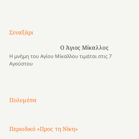
Με
τραγούδι
Συναξάρι
Μια
και
Κατασκηνωτικές
χρονιά
καρδιά
στιγμές
Ο Άγιος Μίκαλλος
αναμνήσεων…
στο
από
Η μνήμη του Αγίου Μίκαλλου τιμάται στις 7
ένα
Νοσοκομείο
το
Αγούστου
καλοκαίρι
“Ερυθρός
Ελληνικό
προσμονής!
Σταυρός”!
2025!
|
|
|
1
Χαρούμενες
Χαρούμενες
Χαρούμενες
«50
2
Αγωνίστριες
Αγωνίστριες
Αγωνίστριες
χρόνια
Πολυμέσα
3
Αθηνών
Αθηνών
Αθηνών
καρτερούμεν»
4
Περιοδικό «Προς τη Νίκη»
Αφιέρωμα