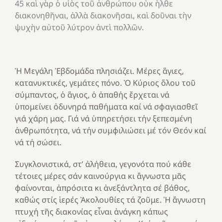
45 καὶ γὰρ ὁ υἱὸς τοῦ ἀνθρώπου οὐκ ἦλθε
διακονηθῆναι, ἀλλὰ διακονῆσαι, καὶ δοῦναι τὴν
ψυχὴν αὐτοῦ λύτρον ἀντὶ πολλῶν.
Ἡ Mεγάλη Ἑβδομάδα πλησιάζει. Μέρες ἅγιες,
κατανυκτικές, γεμάτες πόνο. Ὁ Κύριος ὅλου τοῦ
σύμπαντος, ὁ ἅγιος, ὁ ἀπαθής ἔρχεται νά
ὑπομείνει ὀδυνηρά παθήματα καί νά σφαγιασθεῖ
γιά χάρη μας. Γιά νά ὑπηρετήσει τήν ξεπεσμένη
ἀνθρωπότητα, νά τήν συμφιλιώσει μέ τόν Θεόν καί
νά τή σώσει.
Συγκλονιστικά, στ’ ἀλήθεια, γεγονότα πού κάθε
τέτοιες μέρες σάν καινούργια κι ἄγνωστα μᾶς
φαίνονται, ἀπρόσιτα κι ἀνεξάντλητα σέ βάθος,
καθώς στίς ἱερές Ἀκολουθίες τά ζοῦμε. Ἡ ἄγνωστη
πτυχή τῆς διακονίας εἶναι ἀνάγκη κάπως