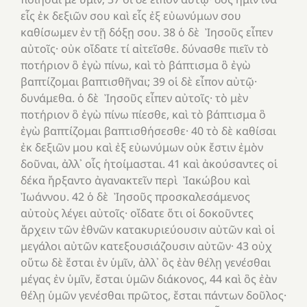
εἷς ἐκ δεξιῶν σου καὶ εἷς ἐξ εὐωνύμων σου
καθίσωμεν ἐν τῇ δόξῃ σου. 38 ὁ δὲ Ἰησοῦς εἶπεν
αὐτοῖς· οὐκ οἴδατε τί αἰτεῖσθε. δύνασθε πιεῖν τὸ
ποτήριον ὃ ἐγὼ πίνω, καὶ τὸ βάπτισμα ὃ ἐγὼ
βαπτίζομαι βαπτισθῆναι; 39 οἱ δὲ εἶπον αὐτῷ·
δυνάμεθα. ὁ δὲ Ἰησοῦς εἶπεν αὐτοῖς· τὸ μὲν
ποτήριον ὃ ἐγὼ πίνω πίεσθε, καὶ τὸ βάπτισμα ὃ
ἐγὼ βαπτίζομαι βαπτισθήσεσθε· 40 τὸ δὲ καθίσαι
ἐκ δεξιῶν μου καὶ ἐξ εὐωνύμων οὐκ ἔστιν ἐμὸν
δοῦναι, ἀλλ᾿ οἷς ἡτοίμασται. 41 καὶ ἀκούσαντες οἱ
δέκα ἤρξαντο ἀγανακτεῖν περὶ Ἰακώβου καὶ
Ἰωάννου. 42 ὁ δὲ Ἰησοῦς προσκαλεσάμενος
αὐτοὺς λέγει αὐτοῖς· οἴδατε ὅτι οἱ δοκοῦντες
ἄρχειν τῶν ἐθνῶν κατακυριεύουσιν αὐτῶν καὶ οἱ
μεγάλοι αὐτῶν κατεξουσιάζουσιν αὐτῶν· 43 οὐχ
οὕτω δὲ ἔσται ἐν ὑμῖν, ἀλλ᾿ ὃς ἐὰν θέλῃ γενέσθαι
μέγας ἐν ὑμῖν, ἔσται ὑμῶν διάκονος, 44 καὶ ὃς ἐὰν
θέλῃ ὑμῶν γενέσθαι πρῶτος, ἔσται πάντων δοῦλος·