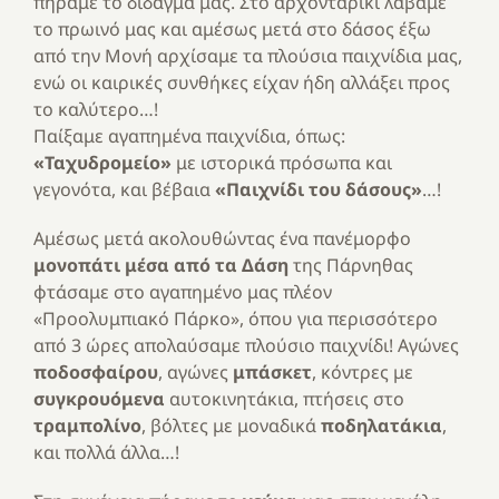
πήραμε το δίδαγμά μας. Στο αρχονταρίκι λάβαμε
το πρωινό μας και αμέσως μετά στο δάσος έξω
από την Μονή αρχίσαμε τα πλούσια παιχνίδια μας,
ενώ οι καιρικές συνθήκες είχαν ήδη αλλάξει προς
το καλύτερο…!
Παίξαμε αγαπημένα παιχνίδια, όπως:
«Ταχυδρομείο»
με ιστορικά πρόσωπα και
γεγονότα, και βέβαια
«Παιχνίδι του δάσους»
…!
Αμέσως μετά ακολουθώντας ένα πανέμορφο
μονοπάτι μέσα από τα Δάση
της Πάρνηθας
φτάσαμε στο αγαπημένο μας πλέον
«Προολυμπιακό Πάρκο», όπου για περισσότερο
από 3 ώρες απολαύσαμε πλούσιο παιχνίδι! Αγώνες
ποδοσφαίρου
, αγώνες
μπάσκετ
, κόντρες με
συγκρουόμενα
αυτοκινητάκια, πτήσεις στο
τραμπολίνο
, βόλτες με μοναδικά
ποδηλατάκια
,
και πολλά άλλα…!