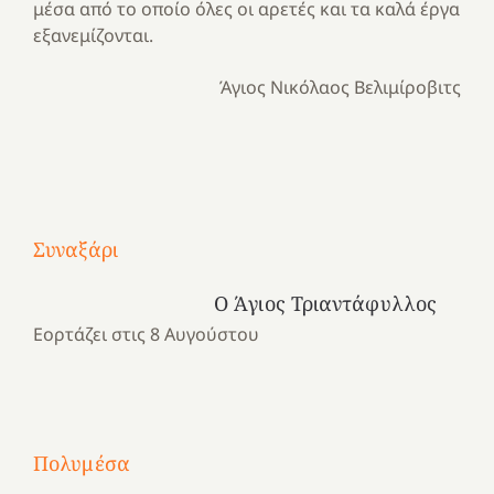
μέσα από το οποίο όλες οι αρετές και τα καλά έργα
εξανεμίζονται.
Άγιος Νικόλαος Βελιμίροβιτς
Με
τραγούδι
Μια
και
Κατασκηνωτικές
Συναξάρι
χρονιά
καρδιά
στιγμές
αναμνήσεων…
στο
από
Ο Άγιος Τριαντάφυλλος
ένα
Νοσοκομείο
το
Εορτάζει στις 8 Αυγούστου
καλοκαίρι
“Ερυθρός
Ελληνικό
προσμονής!
Σταυρός”!
2025!
|
|
|
1
Χαρούμενες
Χαρούμενες
Χαρούμενες
«50
2
Αγωνίστριες
Αγωνίστριες
Αγωνίστριες
χρόνια
Πολυμέσα
3
Αθηνών
Αθηνών
Αθηνών
καρτερούμεν»
4