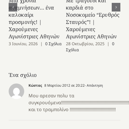
Μια χρονιά
Με τραγούδι και
στ
αναμνήσεων… ένα
καρδιά στο
Ελ
καλοκαίρι
Νοσοκομείο “Ερυθρός
Χ
προσμονής! |
Σταυρός”! |
Αγ
Χαρούμενες
Χαρούμενες
25
Αγωνίστριες Αθηνών
Αγωνίστριες Αθηνών
Co
3 Ιουνίου, 2026
|
0 Σχόλια
28 Οκτωβρίου, 2025
|
0
Σχόλια
Ένα σχόλιο
Κώστας
8 Μαρτίου 2012 σε 20:22
- Απάντηση
Μου αρεσαν πολυ τα
συγκρουόμενα!!!!!!!!!!!!!!!!!!!!!!!!!!!!!!!!!!!!!!!!!!!!!!!!!!!!!!!!!!!!!!!
και το τραμπολίνο !!!!!!!!!!!!!!!!!!!!!!!!!!!!!!!!!!!!!!!!