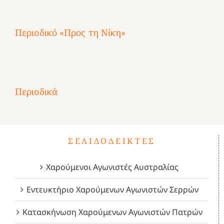
Περιοδικό «Προς τη Νίκη»
Αφιέρωμα
στην
1
Επανάσταση
Σύμψυχοι,
Σύμψυχοι,
Σύμψυχοι,
2
του
Δεκέμβριος
Μάιος
Μάρτιος
Περιοδικά
3
1821
2023!
2023!
2023!
4
ΣΕΛΙΔΟΔΕΊΚΤΕΣ
Χαρούμενοι Αγωνιστές Αυστραλίας
Εντευκτήριο Χαρούμενων Αγωνιστών Σερρών
Κατασκήνωση Χαρούμενων Αγωνιστών Πατρών