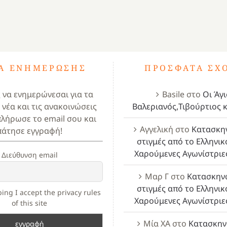
ΤΑ ΕΝΗΜΈΡΩΣΗΣ
ΠΡΌΣΦΑΤΑ ΣΧ
ς να ενημερώνεσαι για τα
Basile
στο
Οι Άγι
 νέα και τις ανακοινώσεις
Βαλεριανός,Τιβούρτιος κ
πλήρωσε το email σου και
Αγγελική
στο
Κατασκη
πάτησε εγγραφή!
στιγμές από το Ελληνικ
Χαρούμενες Αγωνίστριε
Διεύθυνση email
Μαρ Γ
στο
Κατασκην
στιγμές από το Ελληνικ
ing I accept the privacy rules
Χαρούμενες Αγωνίστριε
of this site
Μία ΧΑ
στο
Κατασκην