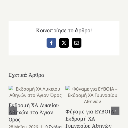
Κοινοποίησε το άρθρο!
Facebook
X
Email
Σχετικά Άρθρα
Εκδρομή ΧΑ Λυκείου
Ε
Φύγαμε για ΕΥΒΟΙΑ –
Αθηνών στο Άγιον
Χε
Εκδρομή ΧΑ
Όρος
27
Γυμνασίου Αθηνών
28 Μαΐου, 2026
|
0 Σχόλια