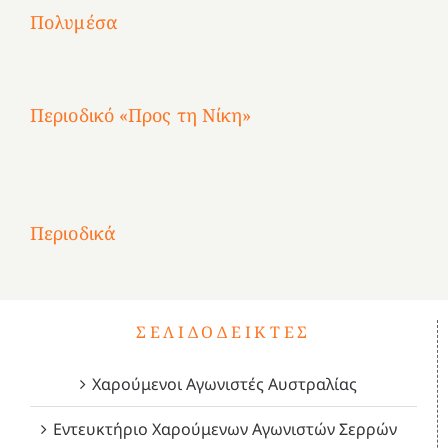
Αγωνίστριες
Αγωνίστριες
Αγωνίστριες
χρόνια
Πολυμέσα
3
Αθηνών
Αθηνών
Αθηνών
καρτερούμεν»
4
Περιοδικό «Προς τη Νίκη»
Αφιέρωμα
στην
1
Επανάσταση
Σύμψυχοι,
Σύμψυχοι,
Σύμψυχοι,
2
του
Δεκέμβριος
Μάιος
Μάρτιος
Περιοδικά
3
1821
2023!
2023!
2023!
4
ΣΕΛΙΔΟΔΕΊΚΤΕΣ
Χαρούμενοι Αγωνιστές Αυστραλίας
Εντευκτήριο Χαρούμενων Αγωνιστών Σερρών