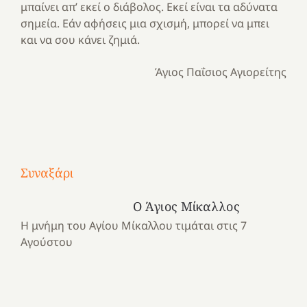
μπαίνει απ’ εκεί ο διάβολος. Εκεί είναι τα αδύνατα
σημεία. Εάν αφήσεις μια σχισμή, μπορεί να μπει
και να σου κάνει ζημιά.
Άγιος Παΐσιος Αγιορείτης
Με
τραγούδι
Συναξάρι
Μια
και
Κατασκηνωτικές
χρονιά
καρδιά
στιγμές
Ο Άγιος Μίκαλλος
αναμνήσεων…
στο
από
Η μνήμη του Αγίου Μίκαλλου τιμάται στις 7
ένα
Νοσοκομείο
το
Αγούστου
καλοκαίρι
“Ερυθρός
Ελληνικό
προσμονής!
Σταυρός”!
2025!
|
|
|
1
Χαρούμενες
Χαρούμενες
Χαρούμενες
«50
2