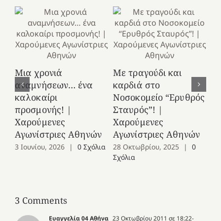
Κ
Μια χρονιά
Με τραγούδι και
στ
αναμνήσεων… ένα
καρδιά στο
Ελ
καλοκαίρι
Νοσοκομείο “Ερυθρός
Χ
προσμονής! |
Σταυρός”! |
Αγ
Χαρούμενες
Χαρούμενες
25
Αγωνίστριες Αθηνών
Αγωνίστριες Αθηνών
Co
3 Ιουνίου, 2026
|
0 Σχόλια
28 Οκτωβρίου, 2025
|
0
Σχόλια
3 Comments
Ευαγγελία 04 Αθήνα
23 Οκτωβρίου 2011 σε 18:22
-