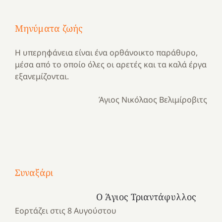
Μηνύματα ζωής
Η υπερηφάνεια είναι ένα ορθάνοικτο παράθυρο,
μέσα από το οποίο όλες οι αρετές και τα καλά έργα
εξανεμίζονται.
Άγιος Νικόλαος Βελιμίροβιτς
Με
τραγούδι
Μια
και
Κατασκηνωτικές
Συναξάρι
χρονιά
καρδιά
στιγμές
αναμνήσεων…
στο
από
Ο Άγιος Τριαντάφυλλος
ένα
Νοσοκομείο
το
Εορτάζει στις 8 Αυγούστου
καλοκαίρι
“Ερυθρός
Ελληνικό