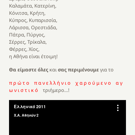
Καλαμάτα, Κατερίνη,
Κόνιτσα, Κρήτη,
Κύπρος, Κυπαρισσία,
Λάρισσα, Ορεστιάδα,
Πάτρα, Πύργος,
Σέρρες, Τρίκαλα,
Φέρρες, Χίος,
η Αθήνα είναι έτοιμη!
Θα είμαστε όλες
και
σας περιμένουμε
για το
π ρ ώ τ ο π α ν ε λ λ ή ν ι ο χ α ρ ο ύ μ ε ν ο α γ
ω ν ι σ τ ι κ ό
τριήμερο…!