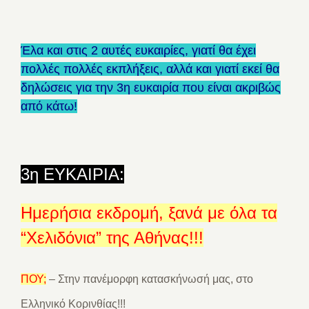
Έλα και στις 2 αυτές ευκαιρίες, γιατί θα έχει
πολλές πολλές εκπλήξεις, αλλά και γιατί εκεί θα
δηλώσεις για την 3η ευκαιρία που είναι ακριβώς
από κάτω!
3η ΕΥΚΑΙΡΙΑ:
Ημερήσια εκδρομή, ξανά με όλα τα
“Χελιδόνια” της Αθήνας!!!
ΠΟΥ;
– Στην πανέμορφη κατασκήνωσή μας, στο
Ελληνικό Κορινθίας!!!