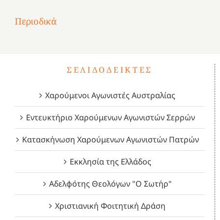
Επανάσταση
Σύμψυχοι,
Σύμψυχοι,
Σύμψυχοι,
2
του
Δεκέμβριος
Μάιος
Μάρτιος
Περιοδικά
3
1821
2023!
2023!
2023!
4
ΣΕΛΙΔΟΔΕΊΚΤΕΣ
Χαρούμενοι Αγωνιστές Αυστραλίας
Εντευκτήριο Χαρούμενων Αγωνιστών Σερρών
Κατασκήνωση Χαρούμενων Αγωνιστών Πατρών
Εκκλησία της Ελλάδος
Αδελφότης Θεολόγων "Ο Σωτήρ"
Χριστιανική Φοιτητική Δράση