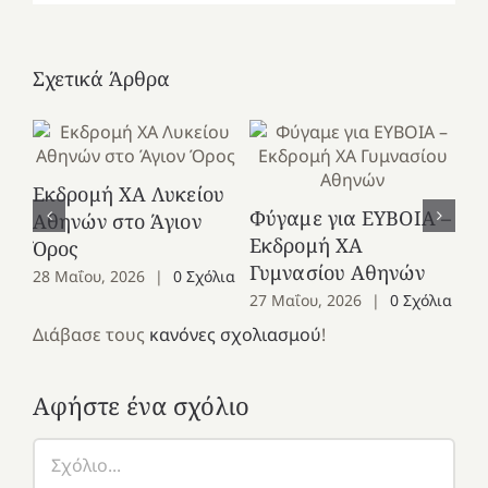
Σχετικά Άρθρα
Εκδρομή ΧΑ Λυκείου
Ε
Φύγαμε για ΕΥΒΟΙΑ –
Αθηνών στο Άγιον
Χε
Εκδρομή ΧΑ
Όρος
27
Γυμνασίου Αθηνών
28 Μαΐου, 2026
|
0 Σχόλια
27 Μαΐου, 2026
|
0 Σχόλια
Διάβασε τους
κανόνες σχολιασμού
!
Αφήστε ένα σχόλιο
Σχόλιο