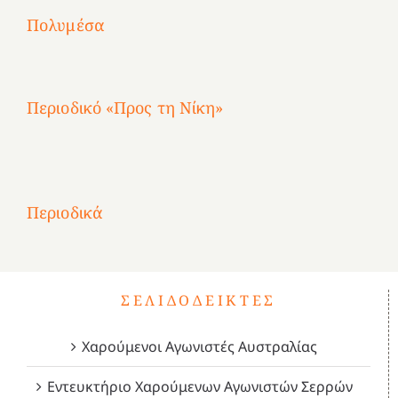
2
Αγωνίστριες
Αγωνίστριες
Αγωνίστριες
χρόνια
Πολυμέσα
3
Αθηνών
Αθηνών
Αθηνών
καρτερούμεν»
4
Περιοδικό «Προς τη Νίκη»
Αφιέρωμα
στην
1
Επανάσταση
Σύμψυχοι,
Σύμψυχοι,
Σύμψυχοι,
2
του
Δεκέμβριος
Μάιος
Μάρτιος
Περιοδικά
3
1821
2023!
2023!
2023!
4
ΣΕΛΙΔΟΔΕΊΚΤΕΣ
Χαρούμενοι Αγωνιστές Αυστραλίας
Εντευκτήριο Χαρούμενων Αγωνιστών Σερρών