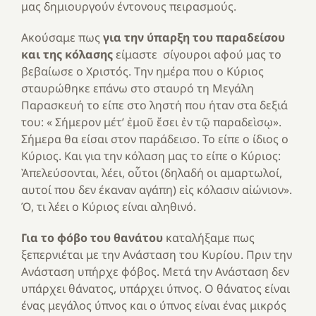
μας δημιουργούν έντονους πειρασμούς.
Ακούσαμε πως
για την
ύπαρξη του παραδείσου
και της κόλασης
είμαστε σίγουροι αφού μας το
βεβαίωσε ο Χριστός. Την ημέρα που ο Κύριος
σταυρώθηκε επάνω στο σταυρό τη Μεγάλη
Παρασκευή το είπε στο ληστή που ήταν στα δεξιά
του: « Σήμερον μέτ’ ἐμοῦ ἔσει ἐν τῷ παραδεὶσῳ».
Σήμερα θα είσαι στον παράδεισο. Το είπε ο ίδιος ο
Κύριος. Και για την κόλαση μας το είπε ο Κύριος:
Ἀπελεύσονται, λέει, οὗτοι (δηλαδή οι αμαρτωλοί,
αυτοί που δεν έκαναν αγάπη) εἰς κόλασιν αἰώνιον».
Ό, τι λέει ο Κύριος είναι αληθινό.
Για το φόβο του θανάτου
καταλήξαμε πως
ξεπερνιέται με την Ανάσταση του Κυρίου. Πριν την
Ανάσταση υπήρχε φόβος. Μετά την Ανάσταση δεν
υπάρχει θάνατος, υπάρχει ύπνος. Ο θάνατος είναι
ένας μεγάλος ύπνος και ο ύπνος είναι ένας μικρός