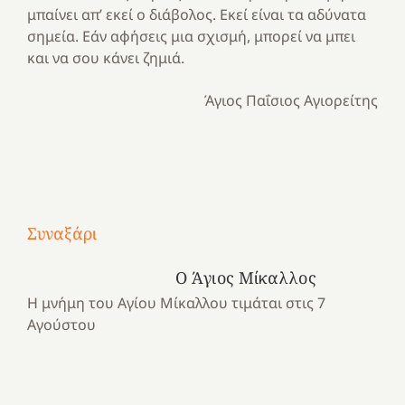
μπαίνει απ’ εκεί ο διάβολος. Εκεί είναι τα αδύνατα
σημεία. Εάν αφήσεις μια σχισμή, μπορεί να μπει
και να σου κάνει ζημιά.
Άγιος Παΐσιος Αγιορείτης
Με
τραγούδι
Συναξάρι
Μια
και
Κατασκηνωτικές
χρονιά
καρδιά
στιγμές
Ο Άγιος Μίκαλλος
αναμνήσεων…
στο
από
Η μνήμη του Αγίου Μίκαλλου τιμάται στις 7
ένα
Νοσοκομείο
το
Αγούστου
καλοκαίρι
“Ερυθρός
Ελληνικό
προσμονής!
Σταυρός”!
2025!
|
|
|
1
Χαρούμενες
Χαρούμενες
Χαρούμενες
«50