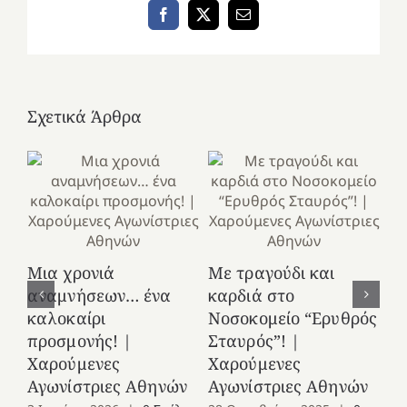
Facebook
X
Email
Σχετικά Άρθρα
Κ
Μια χρονιά
Με τραγούδι και
στ
αναμνήσεων… ένα
καρδιά στο
Ελ
καλοκαίρι
Νοσοκομείο “Ερυθρός
Χ
προσμονής! |
Σταυρός”! |
Αγ
Χαρούμενες
Χαρούμενες
25
Αγωνίστριες Αθηνών
Αγωνίστριες Αθηνών
Co