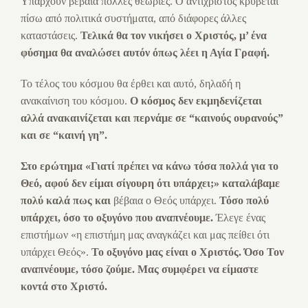
Υπάρχουν βέβαια πολλές θεωρίες. Ο αντίχριστος κρύβεται
πίσω από πολιτικά συστήματα, από διάφορες άλλες
καταστάσεις.
Τελικά θα τον νικήσει ο Χριστός, μ’ ένα
φύσημα θα αναλώσει αυτόν όπως λέει η Αγία Γραφή.
Το τέλος του κόσμου θα έρθει και αυτό, δηλαδή η
ανακαίνιση του κόσμου.
Ο κόσμος δεν εκμηδενίζεται
αλλά ανακαινίζεται και περνάμε σε “καινούς ουρανούς”
και σε “καινή γη”.
Στο ερώτημα
«Γιατί πρέπει να κάνω τόσα πολλά για το
Θεό, αφού δεν είμαι σίγουρη ότι υπάρχει;»
καταλάβαμε
πολύ καλά πως και
βέβαια ο Θεός υπάρχει.
Τόσο πολύ
υπάρχει, όσο το οξυγόνο που αναπνέουμε.
Έλεγε ένας
επιστήμων «η επιστήμη μας αναγκάζει και μας πείθει ότι
υπάρχει Θεός».
Το οξυγόνο μας είναι ο Χριστός. Όσο Τον
αναπνέουμε, τόσο ζούμε. Μας συμφέρει να είμαστε
κοντά στο Χριστό.