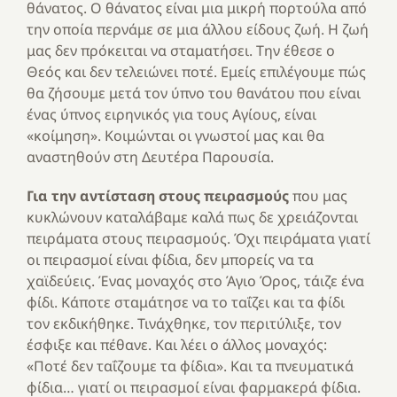
θάνατος. Ο θάνατος είναι μια μικρή πορτούλα από
την οποία περνάμε σε μια άλλου είδους ζωή. Η ζωή
μας δεν πρόκειται να σταματήσει. Την έθεσε ο
Θεός και δεν τελειώνει ποτέ. Εμείς επιλέγουμε πώς
θα ζήσουμε μετά τον ύπνο του θανάτου που είναι
ένας ύπνος ειρηνικός για τους Αγίους, είναι
«κοίμηση». Κοιμώνται οι γνωστοί μας και θα
αναστηθούν στη Δευτέρα Παρουσία.
Για την αντίσταση στους πειρασμούς
που μας
κυκλώνουν καταλάβαμε καλά πως δε χρειάζονται
πειράματα στους πειρασμούς. Όχι πειράματα γιατί
οι πειρασμοί είναι φίδια, δεν μπορείς να τα
χαϊδεύεις. Ένας μοναχός στο Άγιο Όρος, τάιζε ένα
φίδι. Κάποτε σταμάτησε να το ταΐζει και τα φίδι
τον εκδικήθηκε. Τινάχθηκε, τον περιτύλιξε, τον
έσφιξε και πέθανε. Και λέει ο άλλος μοναχός:
«Ποτέ δεν ταΐζουμε τα φίδια». Και τα πνευματικά
φίδια… γιατί οι πειρασμοί είναι φαρμακερά φίδια.