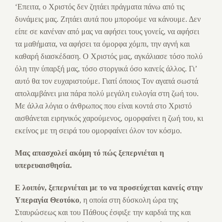
‘Επειτα, ο Χριστός δεν ζητάει πράγματα πάνω από τις
δυνάμεις μας. Ζητάει αυτά που μπορούμε να κάνουμε. Δεν
είπε σε κανέναν από μας να αφήσει τους γονείς, να αφήσει
τα μαθήματα, να αφήσει τα όμορφα χόμπι, την αγνή και
καθαρή διασκέδαση. Ο Χριστός μας, αγκάλιασε τόσο πολύ
όλη την ύπαρξή μας, τόσο στοργικά όσο κανείς άλλος. Γι’
αυτό θα τον ευχαριστούμε. Γιατί όποιος Τον αγαπά σωστά
απολαμβάνει μια πάρα πολύ μεγάλη ευλογία στη ζωή του.
Με άλλα λόγια ο άνθρωπος που είναι κοντά στο Χριστό
αισθάνεται ειρηνικός χαρούμενος, ομορφαίνει η ζωή του, κι
εκείνος με τη σειρά του ομορφαίνει όλον τον κόσμο.
Μας απασχολεί ακόμη τό
πώς ξεπερνιέται η
υπερευαισθησία.
Ε λοιπόν, ξεπερνιέται με το να προσεύχεται κανείς στην
Υπεραγία Θεοτόκο
, η οποία στη δύσκολη ώρα της
Σταυρώσεως και του Πάθους έσφιξε την καρδιά της και