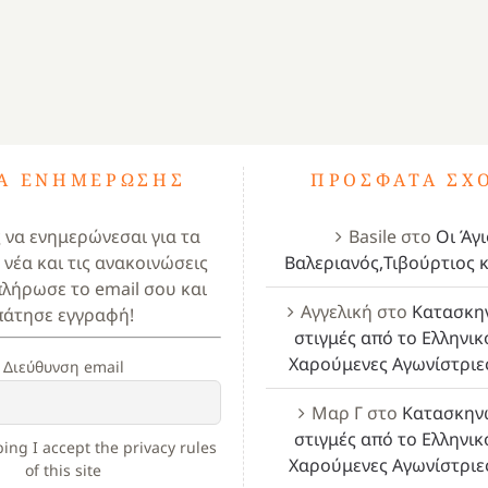
ΤΑ ΕΝΗΜΈΡΩΣΗΣ
ΠΡΌΣΦΑΤΑ ΣΧ
ς να ενημερώνεσαι για τα
Basile
στο
Οι Άγι
 νέα και τις ανακοινώσεις
Βαλεριανός,Τιβούρτιος κ
πλήρωσε το email σου και
Αγγελική
στο
Κατασκη
πάτησε εγγραφή!
στιγμές από το Ελληνικ
Χαρούμενες Αγωνίστριε
Διεύθυνση email
Μαρ Γ
στο
Κατασκην
στιγμές από το Ελληνικ
ing I accept the privacy rules
Χαρούμενες Αγωνίστριε
of this site