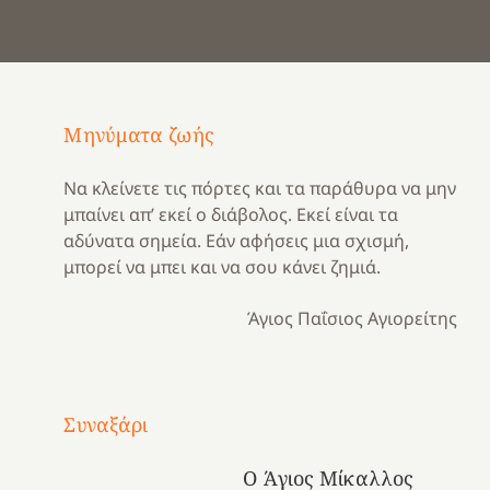
Μηνύματα ζωής
Να κλείνετε τις πόρτες και τα παράθυρα να μην
μπαίνει απ’ εκεί ο διάβολος. Εκεί είναι τα
αδύνατα σημεία. Εάν αφήσεις μια σχισμή,
μπορεί να μπει και να σου κάνει ζημιά.
Άγιος Παΐσιος Αγιορείτης
Με
τραγούδι
Συναξάρι
Μια
και
Κατασκηνωτικές
χρονιά
καρδιά
στιγμές
Ο Άγιος Μίκαλλος
αναμνήσεων…
στο
από