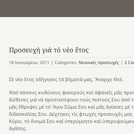
Προσευχή γιά τό νέο ἔτος
18 Ιανουαρίου, 2011
|
Categories:
Νεανικές προσευχές
|
2 C
Σέ νέο ἔτος ὁδήγησες τά βήματά μας, Ἄναρχε Θεέ.
Ἀπό πόσους κινδύνους φανερούς καί ἀφανεῖς μᾶς προ
διέθεσες γιά νά προστατέψουν τούς πιστούς Σου ἀπό
μᾶς ἔθρεψες μέ τό Ἅγιο Σῶμα Σου καί μᾶς ἁγίασες μέ 
διδασκαλίας Σου. Δέχτηκες τίς φτωχές προσευχές μας κ
Κύριε, τό ὄνομά Σου καί ὑπερύμνητο καί ὑπερυψούμενο
ἀγάπης.