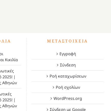
ΌΛΙΑ
ΜΕΤΑΣΤΟΙΧΕΊΑ
οι
Εγγραφή
αι Κικιλία
Σύνδεση
νωτικές
Ροή καταχωρίσεων
ό 2025! |
ς Αθηνών
Ροή σχολίων
ωτικές
WordPress.org
ό 2025! |
ς Αθηνών
Σύνδεση με Google