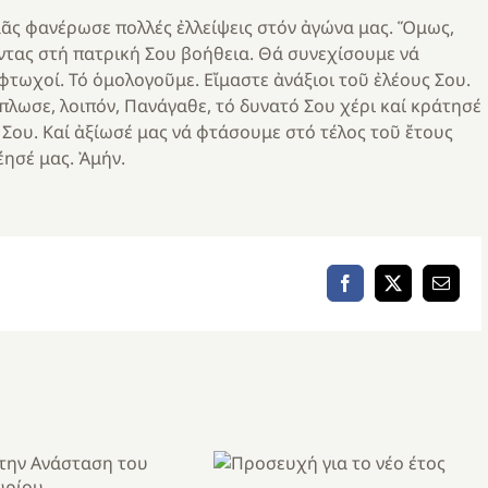
ᾶς φανέρωσε πολλές ἐλλείψεις στόν ἀγώνα μας. Ὅμως,
ντας στή πατρική Σου βοήθεια. Θά συνεχίσουμε νά
φτωχοί. Τό ὁμολογοῦμε. Εἴμαστε ἀνάξιοι τοῦ ἐλέους Σου.
λωσε, λοιπόν, Πανάγαθε, τό δυνατό Σου χέρι καί κράτησέ
Σου. Καί ἀξίωσέ μας νά φτάσουμε στό τέλος τοῦ ἔτους
έησέ μας. Ἀμήν.
Facebook
X
Email