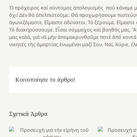
Ὁ πρόχειρος καί σύντομος ἀπολογισμός πού κάναμε μ
ὄχι! Δέν θά ἀπελπιστοῦμε. Θά προχωρήσουμε πιστεύο
ἀγωνιζόμαστε. Εἴμαστε ἀδύνατοι. Τό ξέρουμε. Εἴμαστε 
Τό διακηρύσσουμε. Εἶσαι σύμμαχος καί βοηθός μας. Ἅπ
μας καλά, γιά νά μήν ἀπομακρυνθοῦμε ποτέ ἀπό κοντά 
νικητές τῆς ἁμαρτίας ἑνωμένοι μαζί Σου. Ναί, Κύριε, ἐλ
Κοινοποίησε το άρθρο!
Σχετικά Άρθρα