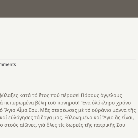
omments
φύλαξες κατά τό ἔτος πού πέρασε! Πόσους ἀγγέλους
 τά πεπυρωμένα βέλη τοῦ πονηροῦ! Ἕνα ὁλόκληρο χρόνο
τό Ἅγιο Αἷμα Σου. Μᾶς στερέωσες μέ τό οὐράνιο μάννα τῆς
αί εὐλόγησες τά ἔργα μας. Εὐλογημένο καί Ἅγιο ἄς εἶναι,
 στούς αἰῶνες, γιά ὅλες τίς δωρεές τῆς πατρικῆς Σου