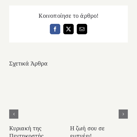
Κοινοποίησε το άρθρο!
Facebook
X
Email
Σχετικά Άρθρα
Κυριακή της
Η ζωή σου σε
Δρ
Πεντηκοστής
εμπνέει!
22