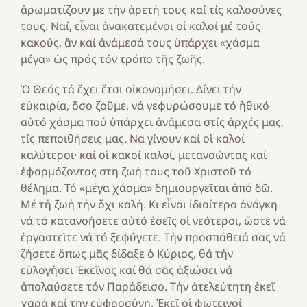
ἀρωματίζουν με τήν ἀρετή τους καί τίς καλοσύνες
τους. Ναί, εἶναι ἀνακατεμένοι οἱ καλοί μέ τούς
κακούς, ἄν καί ἀνάμεσά τους ὑπάρχει «χάσμα
μέγα» ὡς πρός τόν τρόπο τῆς ζωῆς.
Ὁ Θεός τά ἔχει ἔτσι οἰκονομήσει. Δίνει τήν
εὐκαιρία, ὅσο ζοῦμε, νά γεφυρώσουμε τό ἠθικό
αὐτό χάσμα πού ὑπάρχει ἀνάμεσα στίς ἀρχές μας,
τίς πεποιθήσεις μας. Να γίνουν καί οἱ καλοί
καλύτεροι· καί οἱ κακοί καλοί, μετανοώντας καί
ἐφαρμόζοντας στη ζωή τους τοῦ Χριστοῦ τό
θέλημα. Τό «μέγα χάσμα» δημιουργεῖται ἀπό δῶ.
Μέ τή ζωή τήν ὄχι καλή. Κι εἶναι ἰδιαίτερα ἀνάγκη
νά τό κατανοήσετε αὐτό ἐσεῖς οἱ νεότεροι, ὥστε νά
ἐργαστεῖτε νά τό ξεφύγετε. Τήν προσπάθειά σας νά
ζήσετε ὅπως μᾶς δίδαξε ὁ Κύριος, θά τήν
εὐλογήσει Ἐκεῖνος καί θά σᾶς ἀξιώσει νά
ἀπολαύσετε τόν Παράδεισο. Τήν ἀτελεύτητη ἐκεῖ
χαρά καί την εὐφροσύνη. Ἐκεῖ οἱ φωτεινοί