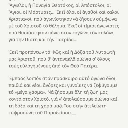
Ἄγγελοι, ἡ Παναγία Θεοτόκος, οἱ Ἀπόστολοι, οἱ
Ἅγιοι, οἱ Μάρτυρες… Ἐκεῖ ὅλοι οἱ ἀγαθοί καί καλοί
Χριστιανοί, πού ἀγωνίστηκαν νά ζήσουν σύμφωνα
μέ τοῦ Χριστοῦ τό θέλημα. Ἐκεῖ οἱ τίμιοι ἀγωνιστές
πού θυσιάστηκαν πάνω στον «ἀγῶνα τὸν καλόν»,
γιά τήν Πίστη καί τήν Πατρίδα…
Ἐκεῖ προπάντων τό Φῶς καί ἡ Δόξα τοῦ Λυτρωτῆ
μας Χριστοῦ, πού θ’ ἀντανακλᾶ αἰώνια σ’ ὅλους
τούς εὐλογημένους ἀπό τόν Θεό Πατέρα.
Ἐμπρός λοιπόν στόν πρόσκαιρο αὐτό ἀγώνα ὅλοι,
παιδιά καί νέοι, ἄνδρες και γυναῖκες νά ξεφύγουμε
τό «μέγα χάσμα». Νά ζήσουμε ὅλη τή ζωή μας
κοντά στον Χριστό, γιά ν’ ἀπολαύσουμε αἰώνια καί
τή δόξα καί τή χαρά μαζί Του στήν ἀτελείωτη
εὐφροσύνη τοῦ Παραδείσου.__