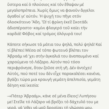
ὕστερα καί ὁ πλούσιος καί τόν ἔθαψαν μέ
μεγαλοπρέπεια. Χωρίς ὅμως να φανοῦν ἄγγελοι
ἀγαθοί γι’ αὐτόν. Ἡ ψυχή του πῆγε στόν
ὁλοσκότεινο Ἅδη. Ὤ! τί φρίκη ἐκεῖ! Σκοτάδι
ἀδιαπέραστο· καμίνι φλογερό τοῦ καίει τήν
καρδιά! Φόβος καί τρόμος ὁλόγυρά του!
Κάποτε σήκωσε τά μάτια του ψηλά, πολύ ψηλά! Καί
τί βλέπει! Μέσα σέ τόπο φωτεινό βλέπει τον
Ἀβραάμ νά ’χει στήν ἀγκαλιά του ἀναπαυμένο καί
χαρούμενο τό Λάζαρο. Αὐτόν πού τόσο
περιφρόνησε, ὅταν ζοῦσε στή γῆ. Δέν ἀντέχει!
Αὐτός, πού ποτέ του δέν εἶχε παρακαλέσει κανένα,
βγάζει τώρα μια κραυγή γεμάτη ἀπελπισία, γεμάτη
δέηση καί ἱκεσία:
–«Πάτερ Ἀβραάμ», κάνε σέ μένα ἔλεος! Λυπήσου
με! Στεῖλε τό Λάζαρο νά βρέξει τό δάχτυλό του με
νερό, νά ’ρθει νά μοῦ δροσίσει τή γλώσσα μου,