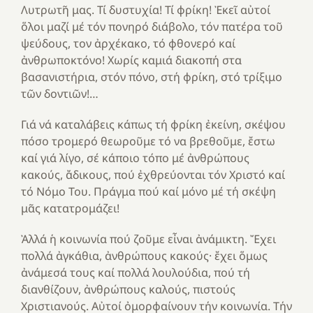
Λυτρωτῆ μας. Τί δυστυχία! Τί φρίκη! Ἐκεῖ αὐτοί
ὅλοι μαζί μέ τόν πονηρό διάβολο, τόν πατέρα τοῦ
ψεύδους, τον ἀρχέκακο, τό φθονερό καί
ἀνθρωποκτόνο! Χωρίς καμιά διακοπή στα
βασανιστήρια, στόν πόνο, στή φρίκη, στό τρίξιμο
τῶν δοντιῶν!…
Γιά νά καταλάβεις κάπως τή φρίκη ἐκείνη, σκέψου
πόσο τρομερό θεωροῦμε τό να βρεθοῦμε, ἔστω
καί γιά λίγο, σέ κάποιο τόπο μέ ἀνθρώπους
κακούς, ἄδικους, πού ἐχθρεύονται τόν Χριστό καί
τό Νόμο Του. Πράγμα πού καί μόνο μέ τή σκέψη
μᾶς κατατρομάζει!
Ἀλλά ἡ κοινωνία πού ζοῦμε εἶναι ἀνάμικτη. Ἔχει
πολλά ἀγκάθια, ἀνθρώπους κακούς· ἔχει ὅμως
ἀνάμεσά τους καί πολλά λουλούδια, πού τή
διανθίζουν, ἀνθρώπους καλούς, πιστούς
Χριστιανούς. Αὐτοί ὀμορφαίνουν τήν κοινωνία. Τήν