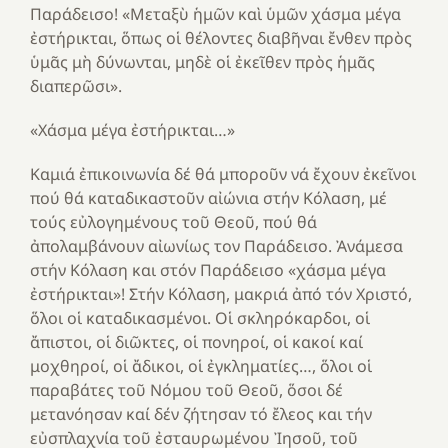
Παράδεισο! «Μεταξὺ ἡμῶν καὶ ὑμῶν χάσμα μέγα
ἐστήρικται, ὅπως οἱ θέλοντες διαβῆναι ἔνθεν πρὸς
ὑμᾶς μὴ δύνωνται, μηδὲ οἱ ἐκεῖθεν πρὸς ἡμᾶς
διαπερῶσι».
«Χάσμα μέγα ἐστήρικται…»
Καμιά ἐπικοινωνία δέ θά μποροῦν νά ἔχουν ἐκεῖνοι
πού θά καταδικαστοῦν αἰώνια στήν Κόλαση, μέ
τούς εὐλογημένους τοῦ Θεοῦ, πού θά
ἀπολαμβάνουν αἰωνίως τον Παράδεισο. Ἀνάμεσα
στήν Κόλαση και στόν Παράδεισο «χάσμα μέγα
ἐστήρικται»! Στήν Κόλαση, μακριά ἀπό τόν Χριστό,
ὅλοι οἱ καταδικασμένοι. Οἱ σκληρόκαρδοι, οἱ
ἄπιστοι, οἱ διῶκτες, οἱ πονηροί, οἱ κακοί καί
μοχθηροί, οἱ ἄδικοι, οἱ ἐγκληματίες…, ὅλοι οἱ
παραβάτες τοῦ Νόμου τοῦ Θεοῦ, ὅσοι δέ
μετανόησαν καί δέν ζήτησαν τό ἔλεος και τήν
εὐσπλαχνία τοῦ ἐσταυρωμένου Ἰησοῦ, τοῦ