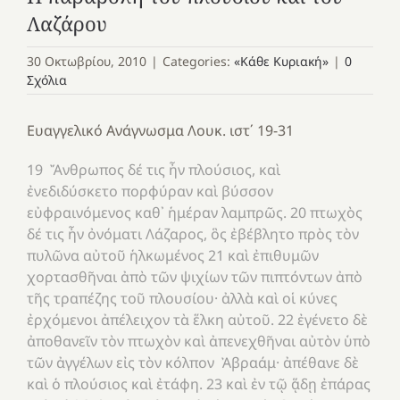
Λαζάρου
30 Οκτωβρίου, 2010
|
Categories:
«Κάθε Κυριακή»
|
0
Σχόλια
Ευαγγελικό Ανάγνωσμα Λουκ. ιστ΄ 19-31
19 Ἄνθρωπος δέ τις ἦν πλούσιος, καὶ
ἐνεδιδύσκετο πορφύραν καὶ βύσσον
εὐφραινόμενος καθ᾿ ἡμέραν λαμπρῶς. 20 πτωχὸς
δέ τις ἦν ὀνόματι Λάζαρος, ὃς ἐβέβλητο πρὸς τὸν
πυλῶνα αὐτοῦ ἡλκωμένος 21 καὶ ἐπιθυμῶν
χορτασθῆναι ἀπὸ τῶν ψιχίων τῶν πιπτόντων ἀπὸ
τῆς τραπέζης τοῦ πλουσίου· ἀλλὰ καὶ οἱ κύνες
ἐρχόμενοι ἀπέλειχον τὰ ἕλκη αὐτοῦ. 22 ἐγένετο δὲ
ἀποθανεῖν τὸν πτωχὸν καὶ ἀπενεχθῆναι αὐτὸν ὑπὸ
τῶν ἀγγέλων εἰς τὸν κόλπον Ἀβραάμ· ἀπέθανε δὲ
καὶ ὁ πλούσιος καὶ ἐτάφη. 23 καὶ ἐν τῷ ᾅδῃ ἐπάρας