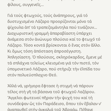
φίλους, συγγενεῖς…
Γιά τούς φτωχούς, τούς ἀνάπηρους, γιά τό
δυστυχισμένο Λάζαρο προορίζονται μόνο τά
ψίχουλα ἀπ’ τά τραπεζομάντηλα πού τινάζουν…
Διαχωριστική γραμμή ἀπαραβίαστη ὑπάρχει
ἀνάμεσα στόν ἀνώνυμο πλούσιο καί το φτωχό τό
Λάζαρο. Τόσο κοντά βρίσκονται ὁ ἕνας στόν ἄλλο.
Κι ὅμως τόση ἀπόσταση ἀπροσέγγιστη.
Ἀπλησίαστη. Ὁ πλούσιος, σκληρόκαρδος, ἔμενε μέ
τά σπλάχνα τελείως κλεισμένα γιά τόν πιστό, τόν
ὑπομονετικό Λάζαρο, πού στήριζε τήν ἐλπίδα του
στόν πολυεύσπλαχνο Θεό.
Ἀλλά νά, γρήγορα ἔφτασε ἡ στιγμή νά πάρουν
τέλος στή γῆ τά βάσανα τοῦ φτωχοῦ Λαζάρου.
Ἄγγελοι φωτεινοί πῆραν τήν ψυχή του καί τή
συνόδεψαν ὥς τόν Παράδεισο, ὅπου τόν ἔβαλαν ν’
ἀναπαυθεῖ στήν ἀγκαλιά τοῦ Ἀβραάμ. Πέθανε