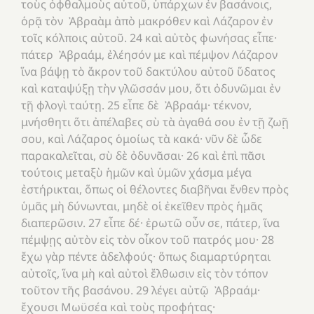
τοὺς ὀφθαλμοὺς αὐτοῦ, ὑπάρχων ἐν βασάνοις,
ὁρᾷ τὸν Ἀβραὰμ ἀπὸ μακρόθεν καὶ Λάζαρον ἐν
τοῖς κόλποις αὐτοῦ. 24 καὶ αὐτὸς φωνήσας εἶπε·
πάτερ Ἀβραάμ, ἐλέησόν με καὶ πέμψον Λάζαρον
ἵνα βάψῃ τὸ ἄκρον τοῦ δακτύλου αὐτοῦ ὕδατος
καὶ καταψύξῃ τὴν γλῶσσάν μου, ὅτι ὀδυνῶμαι ἐν
τῇ φλογὶ ταύτῃ. 25 εἶπε δὲ Ἀβραάμ· τέκνον,
μνήσθητι ὅτι ἀπέλαβες σὺ τὰ ἀγαθά σου ἐν τῇ ζωῇ
σου, καὶ Λάζαρος ὁμοίως τὰ κακά· νῦν δὲ ὧδε
παρακαλεῖται, σὺ δὲ ὀδυνᾶσαι· 26 καὶ ἐπὶ πᾶσι
τούτοις μεταξὺ ἡμῶν καὶ ὑμῶν χάσμα μέγα
ἐστήρικται, ὅπως οἱ θέλοντες διαβῆναι ἔνθεν πρὸς
ὑμᾶς μὴ δύνωνται, μηδὲ οἱ ἐκεῖθεν πρὸς ἡμᾶς
διαπερῶσιν. 27 εἶπε δέ· ἐρωτῶ οὖν σε, πάτερ, ἵνα
πέμψῃς αὐτὸν εἰς τὸν οἶκον τοῦ πατρός μου· 28
ἔχω γὰρ πέντε ἀδελφούς· ὅπως διαμαρτύρηται
αὐτοῖς, ἵνα μὴ καὶ αὐτοὶ ἔλθωσιν εἰς τὸν τόπον
τοῦτον τῆς βασάνου. 29 λέγει αὐτῷ Ἀβραάμ·
ἔχουσι Μωϋσέα καὶ τοὺς προφήτας·