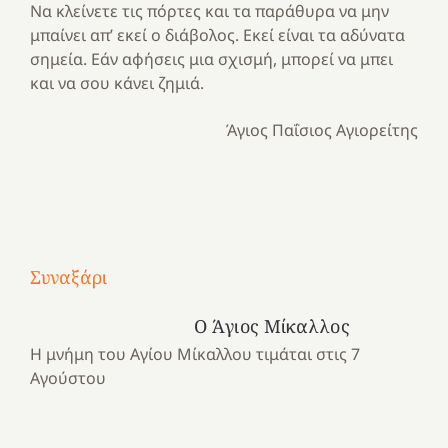
Να κλείνετε τις πόρτες και τα παράθυρα να μην
μπαίνει απ’ εκεί ο διάβολος. Εκεί είναι τα αδύνατα
σημεία. Εάν αφήσεις μια σχισμή, μπορεί να μπει
και να σου κάνει ζημιά.
Άγιος Παΐσιος Αγιορείτης
Με
τραγούδι
Συναξάρι
Μια
και
Κατασκηνωτικές
χρονιά
καρδιά
στιγμές
Ο Άγιος Μίκαλλος
αναμνήσεων…
στο
από
Η μνήμη του Αγίου Μίκαλλου τιμάται στις 7
ένα
Νοσοκομείο
το
Αγούστου
καλοκαίρι
“Ερυθρός
Ελληνικό
προσμονής!
Σταυρός”!
2025!
|
|
|
1