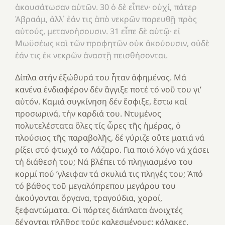
ἀκουσάτωσαν αὐτῶν. 30 ὁ δὲ εἶπεν· οὐχί, πάτερ
Ἀβραάμ, ἀλλ᾿ ἐάν τις ἀπὸ νεκρῶν πορευθῇ πρὸς
αὐτούς, μετανοήσουσιν. 31 εἶπε δὲ αὐτῷ· εἰ
Μωϋσέως καὶ τῶν προφητῶν οὐκ ἀκούουσιν, οὐδὲ
ἐάν τις ἐκ νεκρῶν ἀναστῇ πεισθήσονται.
Δίπλα στήν ἐξώθυρά του ἦταν ἀφημένος. Μά
κανένα ἐνδιαφέρον δέν ἄγγιξε ποτέ τό νοῦ του γι’
αὐτόν. Καμιά συγκίνηση δέν ἔσφιξε, ἔστω καί
προσωρινά, τήν καρδιά του. Ντυμένος
πολυτελέστατα ὅλες τίς ὧρες τῆς ἡμέρας, ὁ
πλούσιος τῆς παραβολῆς, δέ γύριζε οὔτε ματιά νά
ρίξει στό φτωχό το Λάζαρο. Για ποιό λόγο νά χάσει
τή διάθεσή του; Νά βλέπει τό πληγιασμένο του
κορμί πού ’γλειφαν τά σκυλιά τις πληγές του; Ἀπό
τό βάθος τοῦ μεγαλόπρεπου μεγάρου του
ἀκούγονται ὄργανα, τραγούδια, χοροί,
ξεφαντώματα. Οἱ πόρτες διάπλατα ἀνοιχτές
δέχονται πλῆθος τούς καλεσμένους: κόλακες,