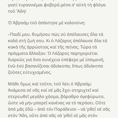
γιατί τυραννιέμαι φοβερά μέσα σ’ αὐτή τή φλόγα
τοῦ Ἅδη!
Ὁ Ἀβραάμ τοῦ ἀπάντησε μέ καλοσύνη:
–Παιδί μου, θυμήσου πώς σύ ἀπόλαυσες ὅλα τά
καλά στή ζωή σου. Κι ὁ Λάζαρος ἀπόλαυσε ὅλα τά
κακά τῆς ἀρρώστιας καί τῆς πείνας. Τώρα τά
πράγματα ἄλλαξαν. Ὁ Λάζαρος παρηγοριέται
διαρκῶς γιά ὅσα συνέχεια ὑπέφερε μέ ὑπομονή,
ἐνῶ ἐσύ βασανίζεσαι ἀδιάκοπα, ὅπως ἀδιάκοπα
ζοῦσες εὐτυχισμένος.
Μάθε ὅμως καί τοῦτο, τοῦ λέει ὁ Ἀβραάμ:
Ἀνάμεσα σέ σᾶς καί σέ μᾶς ἔχει στηριχτεῖ καί
στερεωθεῖ μεγάλο χάσμα, βάραθρο ἀγεφύρωτο,
ὥστε νά μήν μπορεῖ κανένας να τό περάσει. Οὔτε
ἀπό μᾶς ἐδῶ – ἀπό τόν Παράδεισο – νά ’ρθεῖ σέ σᾶς
στόν Ἅδη, οὔτε ἀπό σᾶς νά ’ρθεῖ σέ μᾶς στόν