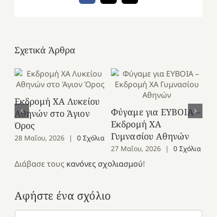
Σχετικά Άρθρα
Εκδρομή ΧΑ Λυκείου
Ε
Φύγαμε για ΕΥΒΟΙΑ –
Αθηνών στο Άγιον
Χε
Εκδρομή ΧΑ
Όρος
27
Γυμνασίου Αθηνών
28 Μαΐου, 2026
|
0 Σχόλια
27 Μαΐου, 2026
|
0 Σχόλια
Διάβασε τους
κανόνες σχολιασμού
!
Αφήστε ένα σχόλιο
Σχόλιο