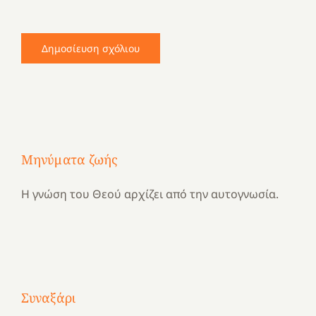
Μηνύματα ζωής
Η γνώση του Θεού αρχίζει από την αυτογνωσία.
Με
Συναξάρι
τραγούδι