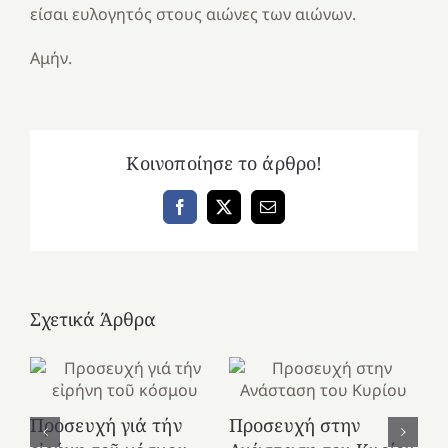
είσαι ευλoγητός στoυς αιώνες των αιώνων.
Αμήν.
Κοινοποίησε το άρθρο!
Facebook
X
Email
Σχετικά Άρθρα
Προσευχή γιά τήν
Προσευχή στην
Πρ