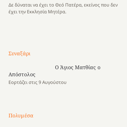
Δε δύναται να έχει το Θεό Πατέρα, εκείνος που δεν
έχει την Εκκλησία Μητέρα.
Με
τραγούδι
Συναξάρι
Μια
και
Κατασκηνωτικές
χρονιά
καρδιά
στιγμές
Ο Άγιος Ματθίας ο
αναμνήσεων…
στο
από
Απόστολος
ένα
Νοσοκομείο
το
Εορτάζει στις 9 Αυγούστου
καλοκαίρι
“Ερυθρός
Ελληνικό
προσμονής!
Σταυρός”!
2025!
|
|
|
1
Χαρούμενες
Χαρούμενες
Χαρούμενες
«50
2
Αγωνίστριες
Αγωνίστριες
Αγωνίστριες
χρόνια
Πολυμέσα
3
Αθηνών
Αθηνών
Αθηνών
καρτερούμεν»
4