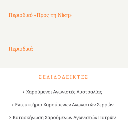
Περιοδικό «Προς τη Νίκη»
Αφιέρωμα
στην
1
Επανάσταση
Σύμψυχοι,
Σύμψυχοι,
Σύμψυχοι,
2
του
Δεκέμβριος
Μάιος
Μάρτιος
Περιοδικά
3
1821
2023!
2023!
2023!
4
ΣΕΛΙΔΟΔΕΊΚΤΕΣ
Χαρούμενοι Αγωνιστές Αυστραλίας
Εντευκτήριο Χαρούμενων Αγωνιστών Σερρών
Κατασκήνωση Χαρούμενων Αγωνιστών Πατρών