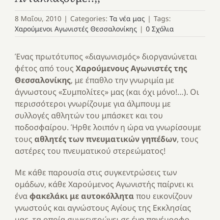
8 Μαΐου, 2010
|
Categories:
Τα νέα μας
|
Tags:
Χαρούμενοι Αγωνιστές Θεσσαλονίκης
|
0 Σχόλια
Ένας πρωτότυπος «διαγωνισμός» διοργανώνεται
φέτος από τους
Χαρούμενους Αγωνιστές της
Θεσσαλονίκης
, με έπαθλο την γνωριμία με
άγνωστους «Συμπολίτες» μας (και όχι μόνο!…). Οι
περισσότεροι γνωρίζουμε για άλμπουμ με
συλλογές αθλητών του μπάσκετ και του
ποδοσφαίρου. Ήρθε λοιπόν η ώρα να γνωρίσουμε
τους
αθλητές των πνευματικών γηπέδων
, τους
αστέρες του πνευματικού στερεώματος!
Με κάθε παρουσία στις συγκεντρώσεις των
ομάδων, κάθε Χαρούμενος Αγωνιστής παίρνει κι
ένα
φακελάκι με αυτοκόλλητα
που εικονίζουν
γνωστούς και αγνώστους Αγίους της Εκκλησίας
μας, τα οποία συγκεντρώνει σε ένα πανέμορφο