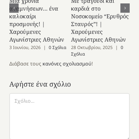
Μια χρονιά
Με τραγούδι και
στ
αναμνήσεων… ένα
καρδιά στο
Ελ
καλοκαίρι
Νοσοκομείο “Ερυθρός
Χ
προσμονής! |
Σταυρός”! |
Αγ
Χαρούμενες
Χαρούμενες
25
Αγωνίστριες Αθηνών
Αγωνίστριες Αθηνών
Co
3 Ιουνίου, 2026
|
0 Σχόλια
28 Οκτωβρίου, 2025
|
0
Σχόλια
Διάβασε τους
κανόνες σχολιασμού
!
Αφήστε ένα σχόλιο
Σχόλιο