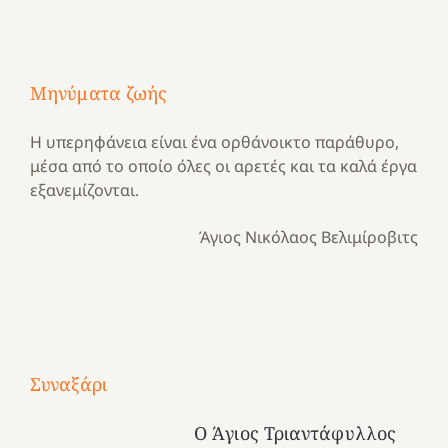
Μηνύματα ζωής
Η υπερηφάνεια είναι ένα ορθάνοικτο παράθυρο,
μέσα από το οποίο όλες οι αρετές και τα καλά έργα
εξανεμίζονται.
Άγιος Νικόλαος Βελιμίροβιτς
Με
τραγούδι
Μια
και
Κατασκηνωτικές
Συναξάρι
χρονιά
καρδιά
στιγμές
αναμνήσεων…
στο
από
Ο Άγιος Τριαντάφυλλος
ένα
Νοσοκομείο
το