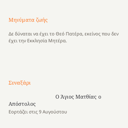
Μηνύματα ζωής
Δε δύναται να έχει το Θεό Πατέρα, εκείνος που δεν
έχει την Εκκλησία Μητέρα.
Με
τραγούδι
Συναξάρι
Μια
και
Κατασκηνωτικές
χρονιά
καρδιά
στιγμές
Ο Άγιος Ματθίας ο
αναμνήσεων…
στο
από
Απόστολος
ένα
Νοσοκομείο
το
Εορτάζει στις 9 Αυγούστου
καλοκαίρι
“Ερυθρός
Ελληνικό
προσμονής!
Σταυρός”!
2025!
|
|
|