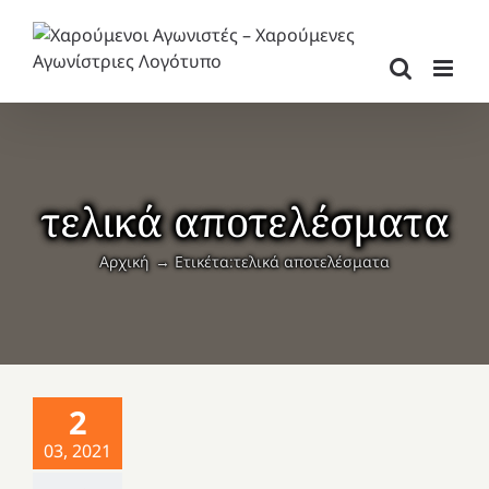
Μετάβαση
στο
περιεχόμενο
τελικά αποτελέσματα
Αρχική
Ετικέτα:
τελικά αποτελέσματα
2
03, 2021