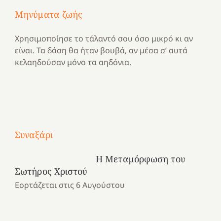
Μηνύματα ζωής
Χρησιμοποίησε το τάλαντό σου όσο μικρό κι αν
είναι. Τα δάση θα ήταν βουβά, αν μέσα σ’ αυτά
κελαηδούσαν μόνο τα αηδόνια.
Με
τραγούδι
Συναξάρι
Μια
και
Κατασκηνωτικές
χρονιά
καρδιά
στιγμές
Η Μεταμόρφωση του
αναμνήσεων…
στο
από
Σωτήρος Χριστού
ένα
Νοσοκομείο
το
Εορτάζεται στις 6 Αυγούστου
καλοκαίρι
“Ερυθρός
Ελληνικό
προσμονής!
Σταυρός”!
2025!
|
|
|
1