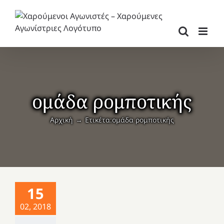
Μετάβαση
στο
περιεχόμενο
ομάδα ρομποτικής
Αρχική
Ετικέτα:
ομάδα ρομποτικής
15
02, 2018