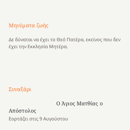
Μηνύματα ζωής
Δε δύναται να έχει το Θεό Πατέρα, εκείνος που δεν
έχει την Εκκλησία Μητέρα.
Με
τραγούδι
Συναξάρι
Μια
και
Κατασκηνωτικές
χρονιά
καρδιά
στιγμές
Ο Άγιος Ματθίας ο
αναμνήσεων…
στο
από
Απόστολος
ένα
Νοσοκομείο
το
Εορτάζει στις 9 Αυγούστου
καλοκαίρι
“Ερυθρός
Ελληνικό
προσμονής!
Σταυρός”!
2025!