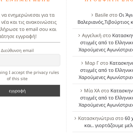
ς να ενημερώνεσαι για τα
Basile
στο
Οι Άγι
 νέα και τις ανακοινώσεις
Βαλεριανός,Τιβούρτιος κ
πλήρωσε το email σου και
Αγγελική
στο
Κατασκη
πάτησε εγγραφή!
στιγμές από το Ελληνικ
Χαρούμενες Αγωνίστριε
Διεύθυνση email
Μαρ Γ
στο
Κατασκην
στιγμές από το Ελληνικ
ing I accept the privacy rules
Χαρούμενες Αγωνίστριε
of this site
Μία ΧΑ
στο
Κατασκην
στιγμές από το Ελληνικ
Χαρούμενες Αγωνίστριε
Κατασκηνώτρια
στο
60 
και.. γιορτάζουμε με