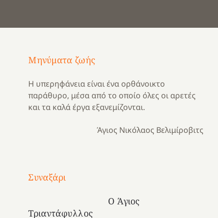
Μηνύματα ζωής
Η υπερηφάνεια είναι ένα ορθάνοικτο
παράθυρο, μέσα από το οποίο όλες οι αρετές
και τα καλά έργα εξανεμίζονται.
Άγιος Νικόλαος Βελιμίροβιτς
Με
τραγούδι
Συναξάρι
Μια
και
Κατασκηνωτικές
χρονιά
καρδιά
στιγμές
Ο Άγιος
αναμνήσεων…
στο
από
Τριαντάφυλλος
ένα
Νοσοκομείο
το