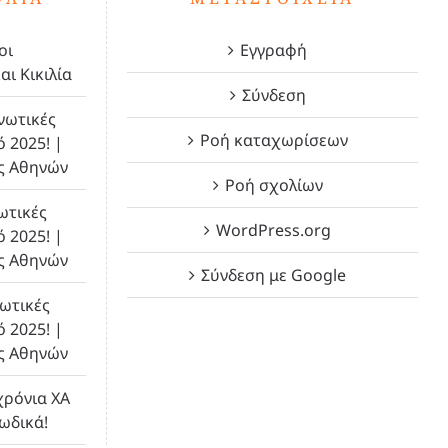
οι
Εγγραφή
αι Κικιλία
Σύνδεση
νωτικές
Ροή καταχωρίσεων
ό 2025! |
ς Αθηνών
Ροή σχολίων
ωτικές
WordPress.org
ό 2025! |
ς Αθηνών
Σύνδεση με Google
ωτικές
ό 2025! |
ς Αθηνών
χρόνια ΧΑ
λωδικά!