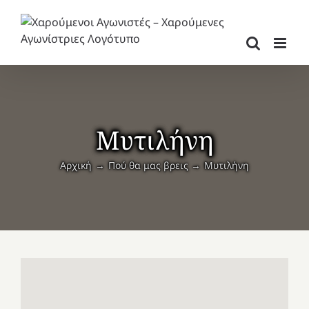
Μετάβαση
στο
περιεχόμενο
Μυτιλήνη
Αρχική
Πού θα μας βρεις
Μυτιλήνη